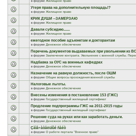
в форуме
Жилищное право
Утеря права на дополнительную площадь!?
в форуме
Жилищное право
КРИК ДУШИ --ЗАМЕРЗАЮ
в форуме
Жилищное право
Давали субсидию.......
в форуме
Жилищное право
ежегодное пособие адъюнктам и докторантам
в форуме
Денежное обеспечение
Перечень документов выдаваемых при увольнении из В
в форуме
Заключение контракта. Увольнение с военной службы. Пере
Надбавка за ОУС на военных кафедрах
в форуме
Денежное обеспечение
Назначение на равную должность, после ОШМ
в форуме
Общие вопросы прохождения военной службы
Налоговые льготы.
в форуме
Денежное обеспечение
Внесены изменения в постановление 153 (ГЖС)
в форуме
Государственный жилищный сертификат
Продление подпрограммы ГЖС на 2011-2015 годы
в форуме
Государственный жилищный сертификат
Решение суда на руках или как заработать деньги.
в форуме
Денежное обеспечение
Çàìå÷àòåëüíûé ñàéò
в форуме
О работе портала "Военное право"