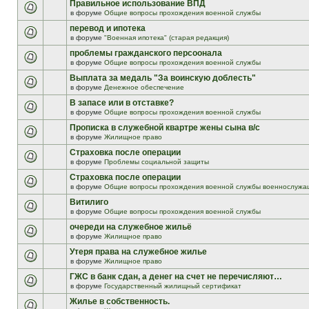
Правильное использование ВПД
в форуме
Общие вопросы прохождения военной службы
перевод и ипотека
в форуме
"Военная ипотека" (старая редакция)
проблемы гражданского персоонала
в форуме
Общие вопросы прохождения военной службы
Выплата за медаль "За воинскую доблесть"
в форуме
Денежное обеспечение
В запасе или в отставке?
в форуме
Общие вопросы прохождения военной службы
Прописка в служебной квартре жены сына в/с
в форуме
Жилищное право
Страховка после операции
в форуме
Проблемы социальной защиты
Страховка после операции
в форуме
Общие вопросы прохождения военной службы военнослужа
Витилиго
в форуме
Общие вопросы прохождения военной службы
очереди на служебное жильё
в форуме
Жилищное право
Утеря права на служебное жилье
в форуме
Жилищное право
ГЖС в банк сдан, а денег на счет не перечисляют…
в форуме
Государственный жилищный сертификат
Жилье в собственность.