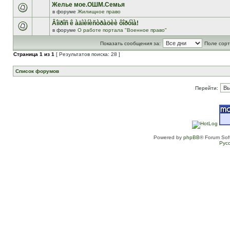
Желье мое.ОШМ.Семья
в форуме
Жилищное право
Âîïðîñ ê àäìèíèñòðàöèè ôîðóìà!
в форуме
О работе портала "Военное право"
Показать сообщения за:
Поле сорт
Страница
1
из
1
[ Результатов поиска: 28 ]
Список форумов
Перейти:
Powered by
phpBB
® Forum Sof
Рус