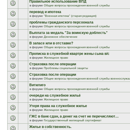
Правильное использование ВПД
в форуме
Общие вопросы прохождения военной службы
перевод и ипотека
в форуме
"Военная ипотека" (старая редакция)
проблемы гражданского персоонала
в форуме
Общие вопросы прохождения военной службы
Выплата за медаль "За воинскую доблесть"
в форуме
Денежное обеспечение
В запасе или в отставке?
в форуме
Общие вопросы прохождения военной службы
Прописка в служебной квартре жены сына в/с
в форуме
Жилищное право
Страховка после операции
в форуме
Проблемы социальной защиты
Страховка после операции
в форуме
Общие вопросы прохождения военной службы военнослужа
Витилиго
в форуме
Общие вопросы прохождения военной службы
очереди на служебное жильё
в форуме
Жилищное право
Утеря права на служебное жилье
в форуме
Жилищное право
ГЖС в банк сдан, а денег на счет не перечисляют…
в форуме
Государственный жилищный сертификат
Жилье в собственность.