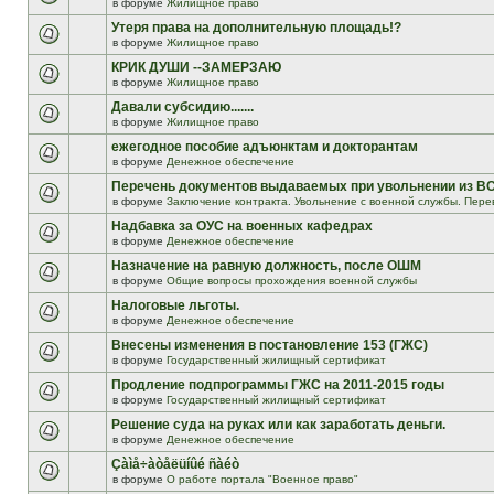
в форуме
Жилищное право
Утеря права на дополнительную площадь!?
в форуме
Жилищное право
КРИК ДУШИ --ЗАМЕРЗАЮ
в форуме
Жилищное право
Давали субсидию.......
в форуме
Жилищное право
ежегодное пособие адъюнктам и докторантам
в форуме
Денежное обеспечение
Перечень документов выдаваемых при увольнении из В
в форуме
Заключение контракта. Увольнение с военной службы. Пере
Надбавка за ОУС на военных кафедрах
в форуме
Денежное обеспечение
Назначение на равную должность, после ОШМ
в форуме
Общие вопросы прохождения военной службы
Налоговые льготы.
в форуме
Денежное обеспечение
Внесены изменения в постановление 153 (ГЖС)
в форуме
Государственный жилищный сертификат
Продление подпрограммы ГЖС на 2011-2015 годы
в форуме
Государственный жилищный сертификат
Решение суда на руках или как заработать деньги.
в форуме
Денежное обеспечение
Çàìå÷àòåëüíûé ñàéò
в форуме
О работе портала "Военное право"