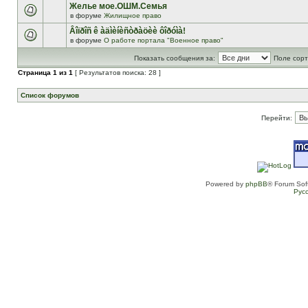
Желье мое.ОШМ.Семья
в форуме
Жилищное право
Âîïðîñ ê àäìèíèñòðàöèè ôîðóìà!
в форуме
О работе портала "Военное право"
Показать сообщения за:
Поле сорт
Страница
1
из
1
[ Результатов поиска: 28 ]
Список форумов
Перейти:
Powered by
phpBB
® Forum Sof
Рус