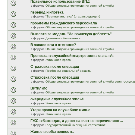
Правильное использование ВПД
в форуме
Общие вопросы прохождения военной службы
перевод и ипотека
в форуме
"Военная ипотека" (старая редакция)
проблемы гражданского персоонала
в форуме
Общие вопросы прохождения военной службы
Выплата за медаль "За воинскую доблесть"
в форуме
Денежное обеспечение
В запасе или в отставке?
в форуме
Общие вопросы прохождения военной службы
Прописка в служебной квартре жены сына в/с
в форуме
Жилищное право
Страховка после операции
в форуме
Проблемы социальной защиты
Страховка после операции
в форуме
Общие вопросы прохождения военной службы военнослужа
Витилиго
в форуме
Общие вопросы прохождения военной службы
очереди на служебное жильё
в форуме
Жилищное право
Утеря права на служебное жилье
в форуме
Жилищное право
ГЖС в банк сдан, а денег на счет не перечисляют…
в форуме
Государственный жилищный сертификат
Жилье в собственность.