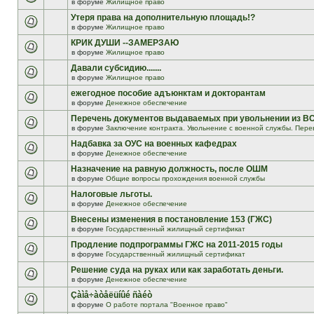
в форуме
Жилищное право
Утеря права на дополнительную площадь!?
в форуме
Жилищное право
КРИК ДУШИ --ЗАМЕРЗАЮ
в форуме
Жилищное право
Давали субсидию.......
в форуме
Жилищное право
ежегодное пособие адъюнктам и докторантам
в форуме
Денежное обеспечение
Перечень документов выдаваемых при увольнении из В
в форуме
Заключение контракта. Увольнение с военной службы. Пере
Надбавка за ОУС на военных кафедрах
в форуме
Денежное обеспечение
Назначение на равную должность, после ОШМ
в форуме
Общие вопросы прохождения военной службы
Налоговые льготы.
в форуме
Денежное обеспечение
Внесены изменения в постановление 153 (ГЖС)
в форуме
Государственный жилищный сертификат
Продление подпрограммы ГЖС на 2011-2015 годы
в форуме
Государственный жилищный сертификат
Решение суда на руках или как заработать деньги.
в форуме
Денежное обеспечение
Çàìå÷àòåëüíûé ñàéò
в форуме
О работе портала "Военное право"