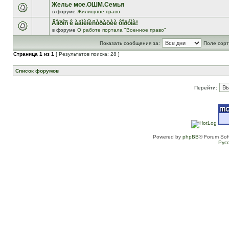
Желье мое.ОШМ.Семья
в форуме
Жилищное право
Âîïðîñ ê àäìèíèñòðàöèè ôîðóìà!
в форуме
О работе портала "Военное право"
Показать сообщения за:
Поле сорт
Страница
1
из
1
[ Результатов поиска: 28 ]
Список форумов
Перейти:
Powered by
phpBB
® Forum Sof
Рус