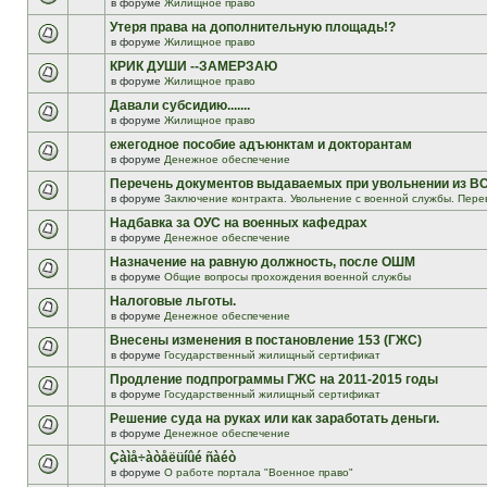
в форуме
Жилищное право
Утеря права на дополнительную площадь!?
в форуме
Жилищное право
КРИК ДУШИ --ЗАМЕРЗАЮ
в форуме
Жилищное право
Давали субсидию.......
в форуме
Жилищное право
ежегодное пособие адъюнктам и докторантам
в форуме
Денежное обеспечение
Перечень документов выдаваемых при увольнении из В
в форуме
Заключение контракта. Увольнение с военной службы. Пере
Надбавка за ОУС на военных кафедрах
в форуме
Денежное обеспечение
Назначение на равную должность, после ОШМ
в форуме
Общие вопросы прохождения военной службы
Налоговые льготы.
в форуме
Денежное обеспечение
Внесены изменения в постановление 153 (ГЖС)
в форуме
Государственный жилищный сертификат
Продление подпрограммы ГЖС на 2011-2015 годы
в форуме
Государственный жилищный сертификат
Решение суда на руках или как заработать деньги.
в форуме
Денежное обеспечение
Çàìå÷àòåëüíûé ñàéò
в форуме
О работе портала "Военное право"