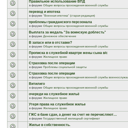
Правильное использование ВПД
в форуме
Общие вопросы прохождения военной службы
перевод и ипотека
в форуме
"Военная ипотека" (старая редакция)
проблемы гражданского персоонала
в форуме
Общие вопросы прохождения военной службы
Выплата за медаль "За воинскую доблесть"
в форуме
Денежное обеспечение
В запасе или в отставке?
в форуме
Общие вопросы прохождения военной службы
Прописка в служебной квартре жены сына в/с
в форуме
Жилищное право
Страховка после операции
в форуме
Проблемы социальной защиты
Страховка после операции
в форуме
Общие вопросы прохождения военной службы военнослужа
Витилиго
в форуме
Общие вопросы прохождения военной службы
очереди на служебное жильё
в форуме
Жилищное право
Утеря права на служебное жилье
в форуме
Жилищное право
ГЖС в банк сдан, а денег на счет не перечисляют…
в форуме
Государственный жилищный сертификат
Жилье в собственность.