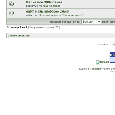
Желье мое.ОШМ.Семья
в форуме
Жилищное право
Âîïðîñ ê àäìèíèñòðàöèè ôîðóìà!
в форуме
О работе портала "Военное право"
Показать сообщения за:
Поле сорт
Страница
1
из
1
[ Результатов поиска: 28 ]
Список форумов
Перейти:
Powered by
phpBB
® Forum Sof
Рус