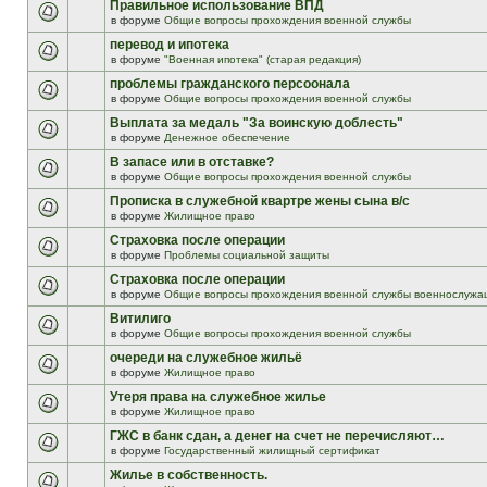
Правильное использование ВПД
в форуме
Общие вопросы прохождения военной службы
перевод и ипотека
в форуме
"Военная ипотека" (старая редакция)
проблемы гражданского персоонала
в форуме
Общие вопросы прохождения военной службы
Выплата за медаль "За воинскую доблесть"
в форуме
Денежное обеспечение
В запасе или в отставке?
в форуме
Общие вопросы прохождения военной службы
Прописка в служебной квартре жены сына в/с
в форуме
Жилищное право
Страховка после операции
в форуме
Проблемы социальной защиты
Страховка после операции
в форуме
Общие вопросы прохождения военной службы военнослужа
Витилиго
в форуме
Общие вопросы прохождения военной службы
очереди на служебное жильё
в форуме
Жилищное право
Утеря права на служебное жилье
в форуме
Жилищное право
ГЖС в банк сдан, а денег на счет не перечисляют…
в форуме
Государственный жилищный сертификат
Жилье в собственность.