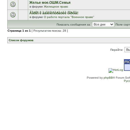
Желье мое.ОШМ.Семья
в форуме
Жилищное право
Âîïðîñ ê àäìèíèñòðàöèè ôîðóìà!
в форуме
О работе портала "Военное право"
Показать сообщения за:
Поле сорт
Страница
1
из
1
[ Результатов поиска: 28 ]
Список форумов
Перейти:
Powered by
phpBB
® Forum Sof
Рус