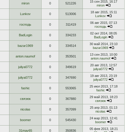
15 сен 2015, 16:17
miron
0
521226
miron
18 авг 2015, 15:11
Lunkov
0
513006
Lunkov
06 авг 2015, 07:13
господь
0
311419
господь
02 окт 2014, 08:05
BadLogin
0
334233
BadLogin
30 май 2014, 23:10
bazar1969
0
334514
bazar1969
13 сен 2013, 10:00
anton.naumof
0
353501
anton.naumof
20 авг 2013, 12:57
juliya0772
0
349619
juliya0772
19 авг 2013, 23:19
juliya0772
0
347690
juliya0772
25 июл 2013, 17:18
fashic
0
553065
fashic
29 май 2013, 18:23
связюк
0
367880
связюк
25 апр 2013, 01:13
nicolas
0
357099
nicolas
24 мар 2013, 12:41
boomer
0
545430
boomer
05 фев 2013, 18:21
31may65
0
350836