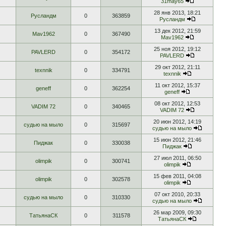
31may65
28 янв 2013, 18:21
Русландм
0
363859
Русландм
13 дек 2012, 21:59
Mav1962
0
367490
Mav1962
25 ноя 2012, 19:12
PAVLERD
0
354172
PAVLERD
29 окт 2012, 21:11
texnnik
0
334791
texnnik
11 окт 2012, 15:37
geneff
0
362254
geneff
08 окт 2012, 12:53
VADIM 72
0
340465
VADIM 72
20 июн 2012, 14:19
судью на мыло
0
315697
судью на мыло
15 июн 2012, 21:46
Пиджак
0
330038
Пиджак
27 июл 2011, 06:50
olimpik
0
300741
olimpik
15 фев 2011, 04:08
olimpik
0
302578
olimpik
07 окт 2010, 20:33
судью на мыло
0
310330
судью на мыло
26 мар 2009, 09:30
ТатьянаСК
0
311578
ТатьянаСК