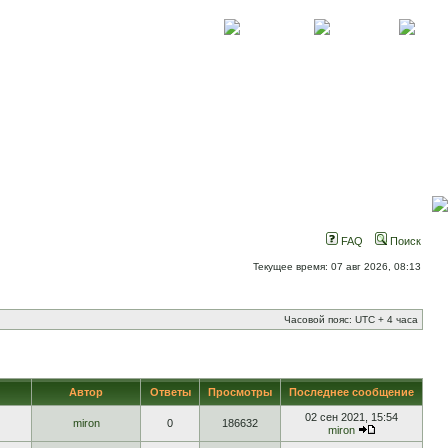
О проекте
Контакты
Новости
FAQ
Поиск
Текущее время: 07 авг 2026, 08:13
Часовой пояс: UTC + 4 часа
Автор
Ответы
Просмотры
Последнее сообщение
02 сен 2021, 15:54
miron
0
186632
miron