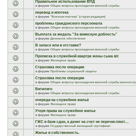
Правильное использование ВПД
в форуме
Общие вопросы прохождения военной службы
перевод и ипотека
в форуме
"Военная ипотека" (старая редакция)
проблемы гражданского персоонала
в форуме
Общие вопросы прохождения военной службы
Выплата за медаль "За воинскую доблесть"
в форуме
Денежное обеспечение
В запасе или в отставке?
в форуме
Общие вопросы прохождения военной службы
Прописка в служебной квартре жены сына в/с
в форуме
Жилищное право
Страховка после операции
в форуме
Проблемы социальной защиты
Страховка после операции
в форуме
Общие вопросы прохождения военной службы военнослу
Витилиго
в форуме
Общие вопросы прохождения военной службы
очереди на служебное жильё
в форуме
Жилищное право
Утеря права на служебное жилье
в форуме
Жилищное право
ГЖС в банк сдан, а денег на счет не перечисляют…
в форуме
Государственный жилищный сертификат
Жилье в собственность.