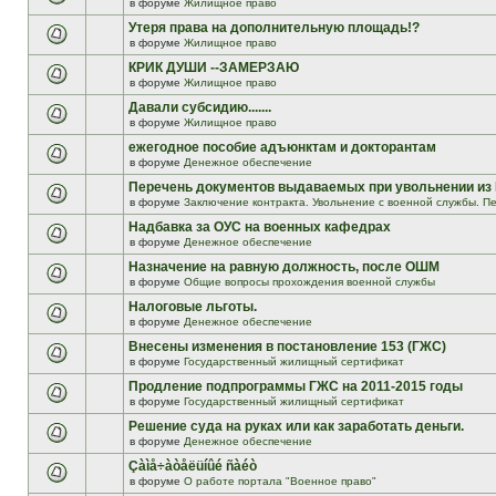
в форуме
Жилищное право
Утеря права на дополнительную площадь!?
в форуме
Жилищное право
КРИК ДУШИ --ЗАМЕРЗАЮ
в форуме
Жилищное право
Давали субсидию.......
в форуме
Жилищное право
ежегодное пособие адъюнктам и докторантам
в форуме
Денежное обеспечение
Перечень документов выдаваемых при увольнении из
в форуме
Заключение контракта. Увольнение с военной службы. Пе
Надбавка за ОУС на военных кафедрах
в форуме
Денежное обеспечение
Назначение на равную должность, после ОШМ
в форуме
Общие вопросы прохождения военной службы
Налоговые льготы.
в форуме
Денежное обеспечение
Внесены изменения в постановление 153 (ГЖС)
в форуме
Государственный жилищный сертификат
Продление подпрограммы ГЖС на 2011-2015 годы
в форуме
Государственный жилищный сертификат
Решение суда на руках или как заработать деньги.
в форуме
Денежное обеспечение
Çàìå÷àòåëüíûé ñàéò
в форуме
О работе портала "Военное право"