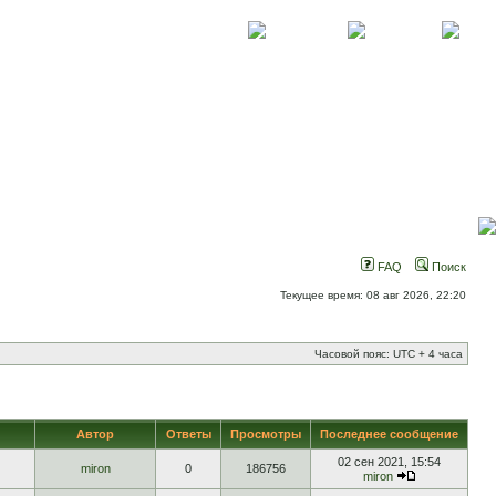
О проекте
Контакты
Новости
FAQ
Поиск
Текущее время: 08 авг 2026, 22:20
Часовой пояс: UTC + 4 часа
Автор
Ответы
Просмотры
Последнее сообщение
02 сен 2021, 15:54
miron
0
186756
miron