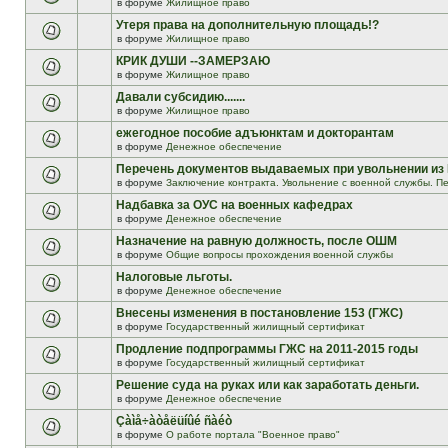
в форуме
Жилищное право
Утеря права на дополнительную площадь!?
в форуме
Жилищное право
КРИК ДУШИ --ЗАМЕРЗАЮ
в форуме
Жилищное право
Давали субсидию.......
в форуме
Жилищное право
ежегодное пособие адъюнктам и докторантам
в форуме
Денежное обеспечение
Перечень документов выдаваемых при увольнении из
в форуме
Заключение контракта. Увольнение с военной службы. Пе
Надбавка за ОУС на военных кафедрах
в форуме
Денежное обеспечение
Назначение на равную должность, после ОШМ
в форуме
Общие вопросы прохождения военной службы
Налоговые льготы.
в форуме
Денежное обеспечение
Внесены изменения в постановление 153 (ГЖС)
в форуме
Государственный жилищный сертификат
Продление подпрограммы ГЖС на 2011-2015 годы
в форуме
Государственный жилищный сертификат
Решение суда на руках или как заработать деньги.
в форуме
Денежное обеспечение
Çàìå÷àòåëüíûé ñàéò
в форуме
О работе портала "Военное право"