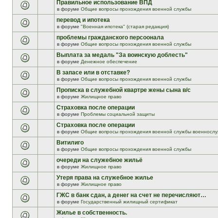
Правильное использование ВПД
в форуме
Общие вопросы прохождения военной службы
перевод и ипотека
в форуме
"Военная ипотека" (старая редакция)
проблемы гражданского персоонала
в форуме
Общие вопросы прохождения военной службы
Выплата за медаль "За воинскую доблесть"
в форуме
Денежное обеспечение
В запасе или в отставке?
в форуме
Общие вопросы прохождения военной службы
Прописка в служебной квартре жены сына в/с
в форуме
Жилищное право
Страховка после операции
в форуме
Проблемы социальной защиты
Страховка после операции
в форуме
Общие вопросы прохождения военной службы военнослу
Витилиго
в форуме
Общие вопросы прохождения военной службы
очереди на служебное жильё
в форуме
Жилищное право
Утеря права на служебное жилье
в форуме
Жилищное право
ГЖС в банк сдан, а денег на счет не перечисляют…
в форуме
Государственный жилищный сертификат
Жилье в собственность.