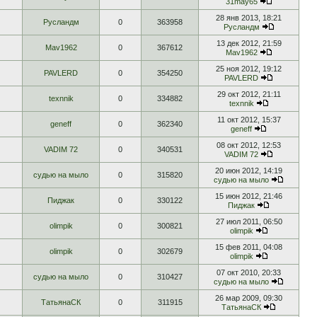
31may65
28 янв 2013, 18:21
Русландм
0
363958
Русландм
13 дек 2012, 21:59
Mav1962
0
367612
Mav1962
25 ноя 2012, 19:12
PAVLERD
0
354250
PAVLERD
29 окт 2012, 21:11
texnnik
0
334882
texnnik
11 окт 2012, 15:37
geneff
0
362340
geneff
08 окт 2012, 12:53
VADIM 72
0
340531
VADIM 72
20 июн 2012, 14:19
судью на мыло
0
315820
судью на мыло
15 июн 2012, 21:46
Пиджак
0
330122
Пиджак
27 июл 2011, 06:50
olimpik
0
300821
olimpik
15 фев 2011, 04:08
olimpik
0
302679
olimpik
07 окт 2010, 20:33
судью на мыло
0
310427
судью на мыло
26 мар 2009, 09:30
ТатьянаСК
0
311915
ТатьянаСК