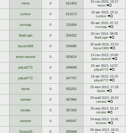
15 сен 2015, 16:17
miron
0
521403
miron
18 авг 2015, 15:11
Lunkov
0
513173
Lunkov
06 авг 2015, 07:13
господь
0
311609
господь
02 окт 2014, 08:05
BadLogin
0
334322
BadLogin
30 май 2014, 23:10
bazar1969
0
334585
bazar1969
13 сен 2013, 10:00
anton.naumof
0
353614
anton.naumof
20 авг 2013, 12:57
juliya0772
0
349698
juliya0772
19 авг 2013, 23:19
juliya0772
0
347757
juliya0772
25 июл 2013, 17:18
fashic
0
553252
fashic
29 май 2013, 18:23
связюк
0
367984
связюк
25 апр 2013, 01:13
nicolas
0
357200
nicolas
24 мар 2013, 12:41
boomer
0
545547
boomer
05 фев 2013, 18:21
31may65
0
350948