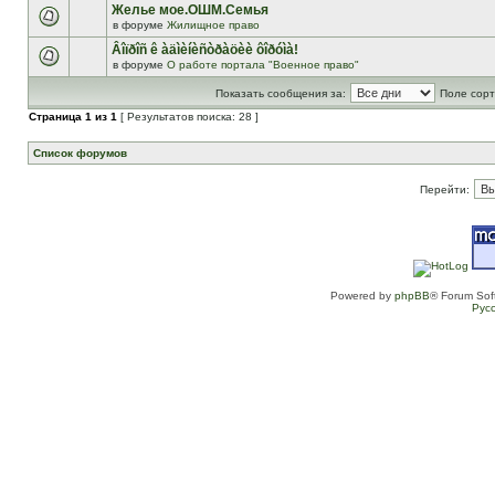
Желье мое.ОШМ.Семья
в форуме
Жилищное право
Âîïðîñ ê àäìèíèñòðàöèè ôîðóìà!
в форуме
О работе портала "Военное право"
Показать сообщения за:
Поле сорт
Страница
1
из
1
[ Результатов поиска: 28 ]
Список форумов
Перейти:
Powered by
phpBB
® Forum Sof
Рус