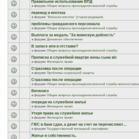
Правильное использование ВПД
в форуме
Общие вопросы прохождения военной службы
перевод и ипотека
в форуме
"Военная ипотека" (старая редакция)
проблемы гражданского персоонала
в форуме
Общие вопросы прохождения военной службы
Выплата за медаль "За воинскую доблесть"
в форуме
Денежное обеспечение
В запасе или в отставке?
в форуме
Общие вопросы прохождения военной службы
Прописка в служебной квартре жены сына в/с
в форуме
Жилищное право
Страховка после операции
в форуме
Проблемы социальной защиты
Страховка после операции
в форуме
Общие вопросы прохождения военной службы военнослужа
Витилиго
в форуме
Общие вопросы прохождения военной службы
очереди на служебное жильё
в форуме
Жилищное право
Утеря права на служебное жилье
в форуме
Жилищное право
ГЖС в банк сдан, а денег на счет не перечисляют…
в форуме
Государственный жилищный сертификат
Жилье в собственность.