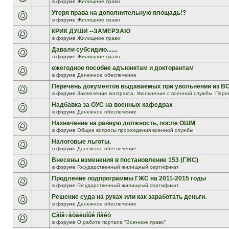
в форуме
Жилищное право
Утеря права на дополнительную площадь!?
в форуме
Жилищное право
КРИК ДУШИ --ЗАМЕРЗАЮ
в форуме
Жилищное право
Давали субсидию.......
в форуме
Жилищное право
ежегодное пособие адъюнктам и докторантам
в форуме
Денежное обеспечение
Перечень документов выдаваемых при увольнении из В
в форуме
Заключение контракта. Увольнение с военной службы. Пере
Надбавка за ОУС на военных кафедрах
в форуме
Денежное обеспечение
Назначение на равную должность, после ОШМ
в форуме
Общие вопросы прохождения военной службы
Налоговые льготы.
в форуме
Денежное обеспечение
Внесены изменения в постановление 153 (ГЖС)
в форуме
Государственный жилищный сертификат
Продление подпрограммы ГЖС на 2011-2015 годы
в форуме
Государственный жилищный сертификат
Решение суда на руках или как заработать деньги.
в форуме
Денежное обеспечение
Çàìå÷àòåëüíûé ñàéò
в форуме
О работе портала "Военное право"