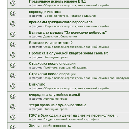
Правильное использование ВПД
в форуме
Общие вопросы прохождения военной службы
перевод и ипотека
в форуме
"Военная ипотека" (старая редакция)
проблемы гражданского персоонала
в форуме
Общие вопросы прохождения военной службы
Выплата за медаль "За воинскую доблесть"
в форуме
Денежное обеспечение
В запасе или в отставке?
в форуме
Общие вопросы прохождения военной службы
Прописка в служебной квартре жены сына в/с
в форуме
Жилищное право
Страховка после операции
в форуме
Проблемы социальной защиты
Страховка после операции
в форуме
Общие вопросы прохождения военной службы военнослужа
Витилиго
в форуме
Общие вопросы прохождения военной службы
очереди на служебное жильё
в форуме
Жилищное право
Утеря права на служебное жилье
в форуме
Жилищное право
ГЖС в банк сдан, а денег на счет не перечисляют…
в форуме
Государственный жилищный сертификат
Жилье в собственность.