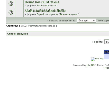
Желье мое.ОШМ.Семья
в форуме
Жилищное право
Âîïðîñ ê àäìèíèñòðàöèè ôîðóìà!
в форуме
О работе портала "Военное право"
Показать сообщения за:
Поле сорт
Страница
1
из
1
[ Результатов поиска: 28 ]
Список форумов
Перейти:
Powered by
phpBB
® Forum Sof
Рус