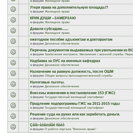
в форуме
Жилищное право
Утеря права на дополнительную площадь!?
в форуме
Жилищное право
КРИК ДУШИ --ЗАМЕРЗАЮ
в форуме
Жилищное право
Давали субсидию.......
в форуме
Жилищное право
ежегодное пособие адъюнктам и докторантам
в форуме
Денежное обеспечение
Перечень документов выдаваемых при увольнении из В
в форуме
Заключение контракта. Увольнение с военной службы. Пере
Надбавка за ОУС на военных кафедрах
в форуме
Денежное обеспечение
Назначение на равную должность, после ОШМ
в форуме
Общие вопросы прохождения военной службы
Налоговые льготы.
в форуме
Денежное обеспечение
Внесены изменения в постановление 153 (ГЖС)
в форуме
Государственный жилищный сертификат
Продление подпрограммы ГЖС на 2011-2015 годы
в форуме
Государственный жилищный сертификат
Решение суда на руках или как заработать деньги.
в форуме
Денежное обеспечение
Çàìå÷àòåëüíûé ñàéò
в форуме
О работе портала "Военное право"