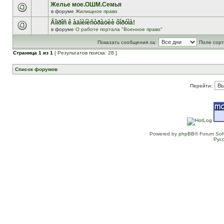
Желье мое.ОШМ.Семья
в форуме
Жилищное право
Âîïðîñ ê àäìèíèñòðàöèè ôîðóìà!
в форуме
О работе портала "Военное право"
Показать сообщения за:
Поле сорт
Страница
1
из
1
[ Результатов поиска: 28 ]
Список форумов
Перейти:
Powered by
phpBB
® Forum Sof
Рус