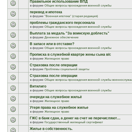
Правильное использование ВПД
в форуме
Общие вопросы прохождения военной службы
перевод и ипотека
в форуме
"Военная ипотека" (старая редакция)
проблемы гражданского персоонала
в форуме
Общие вопросы прохождения военной службы
Выплата за медаль "За воинскую доблесть"
в форуме
Денежное обеспечение
В запасе или в отставке?
в форуме
Общие вопросы прохождения военной службы
Прописка в служебной квартре жены сына в/с
в форуме
Жилищное право
Страховка после операции
в форуме
Проблемы социальной защиты
Страховка после операции
в форуме
Общие вопросы прохождения военной службы военнослужа
Витилиго
в форуме
Общие вопросы прохождения военной службы
очереди на служебное жильё
в форуме
Жилищное право
Утеря права на служебное жилье
в форуме
Жилищное право
ГЖС в банк сдан, а денег на счет не перечисляют…
в форуме
Государственный жилищный сертификат
Жилье в собственность.