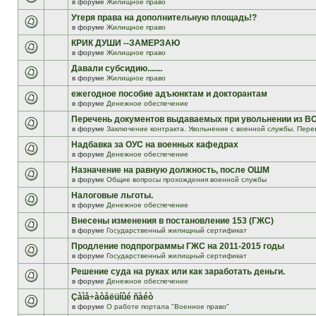
в форуме
Жилищное право
Утеря права на дополнительную площадь!?
в форуме
Жилищное право
КРИК ДУШИ --ЗАМЕРЗАЮ
в форуме
Жилищное право
Давали субсидию.......
в форуме
Жилищное право
ежегодное пособие адъюнктам и докторантам
в форуме
Денежное обеспечение
Перечень документов выдаваемых при увольнении из В
в форуме
Заключение контракта. Увольнение с военной службы. Пере
Надбавка за ОУС на военных кафедрах
в форуме
Денежное обеспечение
Назначение на равную должность, после ОШМ
в форуме
Общие вопросы прохождения военной службы
Налоговые льготы.
в форуме
Денежное обеспечение
Внесены изменения в постановление 153 (ГЖС)
в форуме
Государственный жилищный сертификат
Продление подпрограммы ГЖС на 2011-2015 годы
в форуме
Государственный жилищный сертификат
Решение суда на руках или как заработать деньги.
в форуме
Денежное обеспечение
Çàìå÷àòåëüíûé ñàéò
в форуме
О работе портала "Военное право"