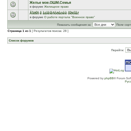
Желье мое.ОШМ.Семья
в форуме
Жилищное право
Âîïðîñ ê àäìèíèñòðàöèè ôîðóìà!
в форуме
О работе портала "Военное право"
Показать сообщения за:
Поле сорт
Страница
1
из
1
[ Результатов поиска: 28 ]
Список форумов
Перейти:
Powered by
phpBB
® Forum Sof
Рус