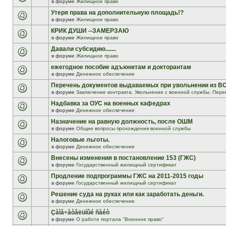
в форуме
Жилищное право
Утеря права на дополнительную площадь!?
в форуме
Жилищное право
КРИК ДУШИ --ЗАМЕРЗАЮ
в форуме
Жилищное право
Давали субсидию.......
в форуме
Жилищное право
ежегодное пособие адъюнктам и докторантам
в форуме
Денежное обеспечение
Перечень документов выдаваемых при увольнении из В
в форуме
Заключение контракта. Увольнение с военной службы. Пере
Надбавка за ОУС на военных кафедрах
в форуме
Денежное обеспечение
Назначение на равную должность, после ОШМ
в форуме
Общие вопросы прохождения военной службы
Налоговые льготы.
в форуме
Денежное обеспечение
Внесены изменения в постановление 153 (ГЖС)
в форуме
Государственный жилищный сертификат
Продление подпрограммы ГЖС на 2011-2015 годы
в форуме
Государственный жилищный сертификат
Решение суда на руках или как заработать деньги.
в форуме
Денежное обеспечение
Çàìå÷àòåëüíûé ñàéò
в форуме
О работе портала "Военное право"