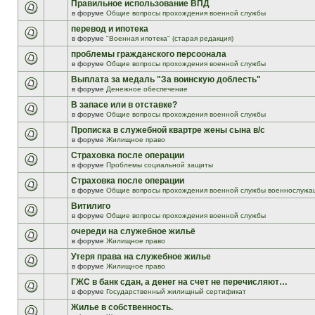
Правильное использование ВПД
в форуме
Общие вопросы прохождения военной службы
перевод и ипотека
в форуме
"Военная ипотека" (старая редакция)
проблемы гражданского персоонала
в форуме
Общие вопросы прохождения военной службы
Выплата за медаль "За воинскую доблесть"
в форуме
Денежное обеспечение
В запасе или в отставке?
в форуме
Общие вопросы прохождения военной службы
Прописка в служебной квартре жены сына в/с
в форуме
Жилищное право
Страховка после операции
в форуме
Проблемы социальной защиты
Страховка после операции
в форуме
Общие вопросы прохождения военной службы военнослужа
Витилиго
в форуме
Общие вопросы прохождения военной службы
очереди на служебное жильё
в форуме
Жилищное право
Утеря права на служебное жилье
в форуме
Жилищное право
ГЖС в банк сдан, а денег на счет не перечисляют…
в форуме
Государственный жилищный сертификат
Жилье в собственность.