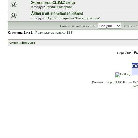
Желье мое.ОШМ.Семья
в форуме
Жилищное право
Âîïðîñ ê àäìèíèñòðàöèè ôîðóìà!
в форуме
О работе портала "Военное право"
Показать сообщения за:
Поле сорт
Страница
1
из
1
[ Результатов поиска: 28 ]
Список форумов
Перейти:
Powered by
phpBB
® Forum Sof
Рус