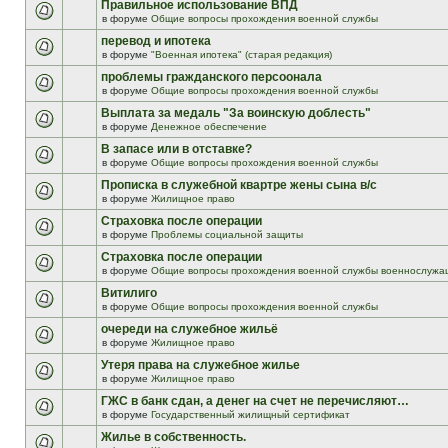
Правильное использование ВПД
в форуме
Общие вопросы прохождения военной службы
перевод и ипотека
в форуме
"Военная ипотека" (старая редакция)
проблемы гражданского персоонала
в форуме
Общие вопросы прохождения военной службы
Выплата за медаль "За воинскую доблесть"
в форуме
Денежное обеспечение
В запасе или в отставке?
в форуме
Общие вопросы прохождения военной службы
Прописка в служебной квартре жены сына в/с
в форуме
Жилищное право
Страховка после операции
в форуме
Проблемы социальной защиты
Страховка после операции
в форуме
Общие вопросы прохождения военной службы военнослужа
Витилиго
в форуме
Общие вопросы прохождения военной службы
очереди на служебное жильё
в форуме
Жилищное право
Утеря права на служебное жилье
в форуме
Жилищное право
ГЖС в банк сдан, а денег на счет не перечисляют…
в форуме
Государственный жилищный сертификат
Жилье в собственность.