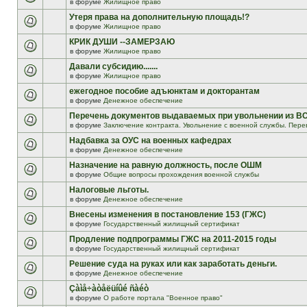
в форуме
Жилищное право
Утеря права на дополнительную площадь!?
в форуме
Жилищное право
КРИК ДУШИ --ЗАМЕРЗАЮ
в форуме
Жилищное право
Давали субсидию.......
в форуме
Жилищное право
ежегодное пособие адъюнктам и докторантам
в форуме
Денежное обеспечение
Перечень документов выдаваемых при увольнении из В
в форуме
Заключение контракта. Увольнение с военной службы. Пере
Надбавка за ОУС на военных кафедрах
в форуме
Денежное обеспечение
Назначение на равную должность, после ОШМ
в форуме
Общие вопросы прохождения военной службы
Налоговые льготы.
в форуме
Денежное обеспечение
Внесены изменения в постановление 153 (ГЖС)
в форуме
Государственный жилищный сертификат
Продление подпрограммы ГЖС на 2011-2015 годы
в форуме
Государственный жилищный сертификат
Решение суда на руках или как заработать деньги.
в форуме
Денежное обеспечение
Çàìå÷àòåëüíûé ñàéò
в форуме
О работе портала "Военное право"