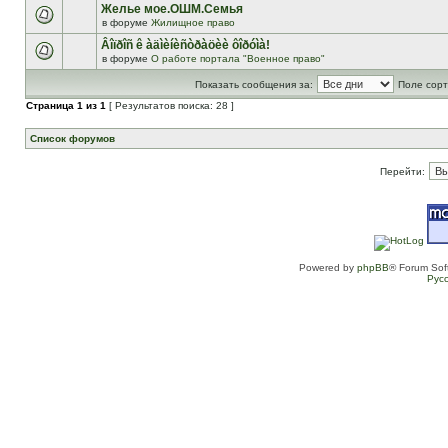
Желье мое.ОШМ.Семья
в форуме
Жилищное право
Âîïðîñ ê àäìèíèñòðàöèè ôîðóìà!
в форуме
О работе портала "Военное право"
Показать сообщения за:
Поле сорт
Страница
1
из
1
[ Результатов поиска: 28 ]
Список форумов
Перейти:
Powered by
phpBB
® Forum Sof
Рус