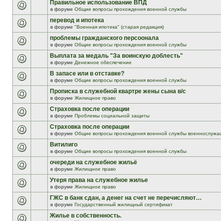
Правильное использование ВПД
в форуме
Общие вопросы прохождения военной службы
перевод и ипотека
в форуме
"Военная ипотека" (старая редакция)
проблемы гражданского персоонала
в форуме
Общие вопросы прохождения военной службы
Выплата за медаль "За воинскую доблесть"
в форуме
Денежное обеспечение
В запасе или в отставке?
в форуме
Общие вопросы прохождения военной службы
Прописка в служебной квартре жены сына в/с
в форуме
Жилищное право
Страховка после операции
в форуме
Проблемы социальной защиты
Страховка после операции
в форуме
Общие вопросы прохождения военной службы военнослужа
Витилиго
в форуме
Общие вопросы прохождения военной службы
очереди на служебное жильё
в форуме
Жилищное право
Утеря права на служебное жилье
в форуме
Жилищное право
ГЖС в банк сдан, а денег на счет не перечисляют…
в форуме
Государственный жилищный сертификат
Жилье в собственность.