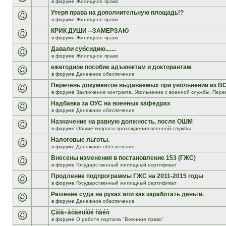
в форуме
Жилищное право
Утеря права на дополнительную площадь!?
в форуме
Жилищное право
КРИК ДУШИ --ЗАМЕРЗАЮ
в форуме
Жилищное право
Давали субсидию.......
в форуме
Жилищное право
ежегодное пособие адъюнктам и докторантам
в форуме
Денежное обеспечение
Перечень документов выдаваемых при увольнении из В
в форуме
Заключение контракта. Увольнение с военной службы. Пере
Надбавка за ОУС на военных кафедрах
в форуме
Денежное обеспечение
Назначение на равную должность, после ОШМ
в форуме
Общие вопросы прохождения военной службы
Налоговые льготы.
в форуме
Денежное обеспечение
Внесены изменения в постановление 153 (ГЖС)
в форуме
Государственный жилищный сертификат
Продление подпрограммы ГЖС на 2011-2015 годы
в форуме
Государственный жилищный сертификат
Решение суда на руках или как заработать деньги.
в форуме
Денежное обеспечение
Çàìå÷àòåëüíûé ñàéò
в форуме
О работе портала "Военное право"