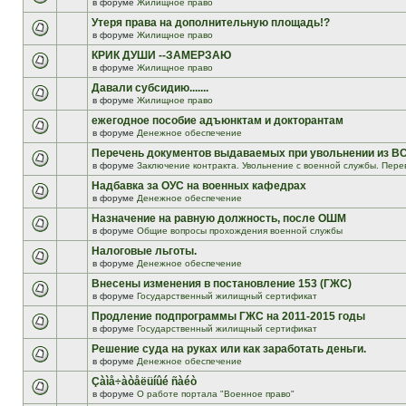
в форуме
Жилищное право
Утеря права на дополнительную площадь!?
в форуме
Жилищное право
КРИК ДУШИ --ЗАМЕРЗАЮ
в форуме
Жилищное право
Давали субсидию.......
в форуме
Жилищное право
ежегодное пособие адъюнктам и докторантам
в форуме
Денежное обеспечение
Перечень документов выдаваемых при увольнении из В
в форуме
Заключение контракта. Увольнение с военной службы. Пере
Надбавка за ОУС на военных кафедрах
в форуме
Денежное обеспечение
Назначение на равную должность, после ОШМ
в форуме
Общие вопросы прохождения военной службы
Налоговые льготы.
в форуме
Денежное обеспечение
Внесены изменения в постановление 153 (ГЖС)
в форуме
Государственный жилищный сертификат
Продление подпрограммы ГЖС на 2011-2015 годы
в форуме
Государственный жилищный сертификат
Решение суда на руках или как заработать деньги.
в форуме
Денежное обеспечение
Çàìå÷àòåëüíûé ñàéò
в форуме
О работе портала "Военное право"