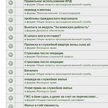
Правильное использование ВПД
в форуме
Общие вопросы прохождения военной службы
перевод и ипотека
в форуме
"Военная ипотека" (старая редакция)
проблемы гражданского персоонала
в форуме
Общие вопросы прохождения военной службы
Выплата за медаль "За воинскую доблесть"
в форуме
Денежное обеспечение
В запасе или в отставке?
в форуме
Общие вопросы прохождения военной службы
Прописка в служебной квартре жены сына в/с
в форуме
Жилищное право
Страховка после операции
в форуме
Проблемы социальной защиты
Страховка после операции
в форуме
Общие вопросы прохождения военной службы военнослужа
Витилиго
в форуме
Общие вопросы прохождения военной службы
очереди на служебное жильё
в форуме
Жилищное право
Утеря права на служебное жилье
в форуме
Жилищное право
ГЖС в банк сдан, а денег на счет не перечисляют…
в форуме
Государственный жилищный сертификат
Жилье в собственность.