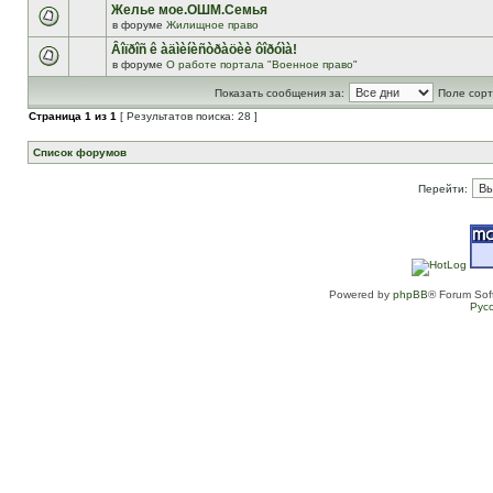
Желье мое.ОШМ.Семья
в форуме
Жилищное право
Âîïðîñ ê àäìèíèñòðàöèè ôîðóìà!
в форуме
О работе портала "Военное право"
Показать сообщения за:
Поле сорт
Страница
1
из
1
[ Результатов поиска: 28 ]
Список форумов
Перейти:
Powered by
phpBB
® Forum Sof
Рус