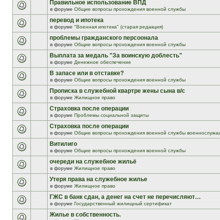
Правильное использование ВПД
в форуме
Общие вопросы прохождения военной службы
перевод и ипотека
в форуме
"Военная ипотека" (старая редакция)
проблемы гражданского персоонала
в форуме
Общие вопросы прохождения военной службы
Выплата за медаль "За воинскую доблесть"
в форуме
Денежное обеспечение
В запасе или в отставке?
в форуме
Общие вопросы прохождения военной службы
Прописка в служебной квартре жены сына в/с
в форуме
Жилищное право
Страховка после операции
в форуме
Проблемы социальной защиты
Страховка после операции
в форуме
Общие вопросы прохождения военной службы военнослужа
Витилиго
в форуме
Общие вопросы прохождения военной службы
очереди на служебное жильё
в форуме
Жилищное право
Утеря права на служебное жилье
в форуме
Жилищное право
ГЖС в банк сдан, а денег на счет не перечисляют…
в форуме
Государственный жилищный сертификат
Жилье в собственность.