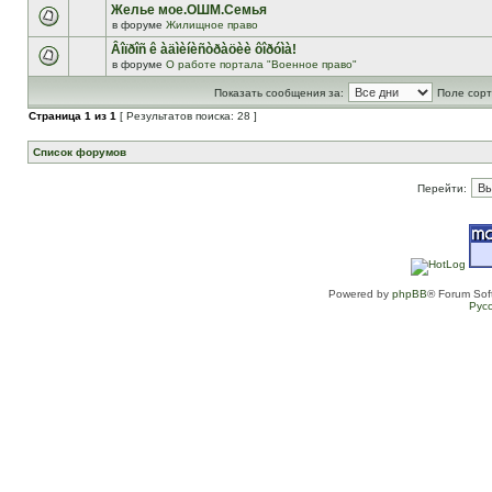
Желье мое.ОШМ.Семья
в форуме
Жилищное право
Âîïðîñ ê àäìèíèñòðàöèè ôîðóìà!
в форуме
О работе портала "Военное право"
Показать сообщения за:
Поле сорт
Страница
1
из
1
[ Результатов поиска: 28 ]
Список форумов
Перейти:
Powered by
phpBB
® Forum Sof
Рус