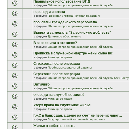
Правильное использование ВПД
в форуме
Общие вопросы прохождения военной службы
перевод и ипотека
в форуме
"Военная ипотека" (старая редакция)
проблемы гражданского персоонала
в форуме
Общие вопросы прохождения военной службы
Выплата за медаль "За воинскую доблесть"
в форуме
Денежное обеспечение
В запасе или в отставке?
в форуме
Общие вопросы прохождения военной службы
Прописка в служебной квартре жены сына в/с
в форуме
Жилищное право
Страховка после операции
в форуме
Проблемы социальной защиты
Страховка после операции
в форуме
Общие вопросы прохождения военной службы военнослу
Витилиго
в форуме
Общие вопросы прохождения военной службы
очереди на служебное жильё
в форуме
Жилищное право
Утеря права на служебное жилье
в форуме
Жилищное право
ГЖС в банк сдан, а денег на счет не перечисляют…
в форуме
Государственный жилищный сертификат
Жилье в собственность.