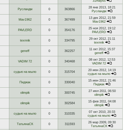
31may65
28 янв 2013, 18:21
Русландм
0
363866
Русландм
13 дек 2012, 21:59
Mav1962
0
367499
Mav1962
25 ноя 2012, 19:12
PAVLERD
0
354176
PAVLERD
29 окт 2012, 21:11
texnnik
0
334795
texnnik
11 окт 2012, 15:37
geneff
0
362257
geneff
08 окт 2012, 12:53
VADIM 72
0
340468
VADIM 72
20 июн 2012, 14:19
судью на мыло
0
315704
судью на мыло
15 июн 2012, 21:46
Пиджак
0
330040
Пиджак
27 июл 2011, 06:50
olimpik
0
300745
olimpik
15 фев 2011, 04:08
olimpik
0
302584
olimpik
07 окт 2010, 20:33
судью на мыло
0
310335
судью на мыло
26 мар 2009, 09:30
ТатьянаСК
0
311593
ТатьянаСК