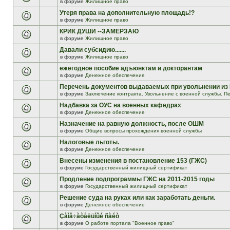
в форуме
Жилищное право
Утеря права на дополнительную площадь!?
в форуме
Жилищное право
КРИК ДУШИ --ЗАМЕРЗАЮ
в форуме
Жилищное право
Давали субсидию.......
в форуме
Жилищное право
ежегодное пособие адъюнктам и докторантам
в форуме
Денежное обеспечение
Перечень документов выдаваемых при увольнении из
в форуме
Заключение контракта. Увольнение с военной службы. Пе
Надбавка за ОУС на военных кафедрах
в форуме
Денежное обеспечение
Назначение на равную должность, после ОШМ
в форуме
Общие вопросы прохождения военной службы
Налоговые льготы.
в форуме
Денежное обеспечение
Внесены изменения в постановление 153 (ГЖС)
в форуме
Государственный жилищный сертификат
Продление подпрограммы ГЖС на 2011-2015 годы
в форуме
Государственный жилищный сертификат
Решение суда на руках или как заработать деньги.
в форуме
Денежное обеспечение
Çàìå÷àòåëüíûé ñàéò
в форуме
О работе портала "Военное право"