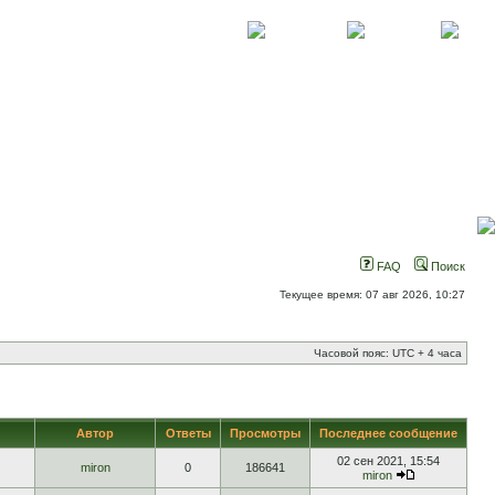
О проекте
Контакты
Новости
FAQ
Поиск
Текущее время: 07 авг 2026, 10:27
Часовой пояс: UTC + 4 часа
Автор
Ответы
Просмотры
Последнее сообщение
02 сен 2021, 15:54
miron
0
186641
miron