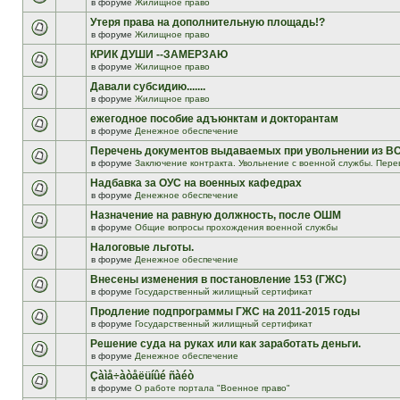
в форуме
Жилищное право
Утеря права на дополнительную площадь!?
в форуме
Жилищное право
КРИК ДУШИ --ЗАМЕРЗАЮ
в форуме
Жилищное право
Давали субсидию.......
в форуме
Жилищное право
ежегодное пособие адъюнктам и докторантам
в форуме
Денежное обеспечение
Перечень документов выдаваемых при увольнении из В
в форуме
Заключение контракта. Увольнение с военной службы. Пере
Надбавка за ОУС на военных кафедрах
в форуме
Денежное обеспечение
Назначение на равную должность, после ОШМ
в форуме
Общие вопросы прохождения военной службы
Налоговые льготы.
в форуме
Денежное обеспечение
Внесены изменения в постановление 153 (ГЖС)
в форуме
Государственный жилищный сертификат
Продление подпрограммы ГЖС на 2011-2015 годы
в форуме
Государственный жилищный сертификат
Решение суда на руках или как заработать деньги.
в форуме
Денежное обеспечение
Çàìå÷àòåëüíûé ñàéò
в форуме
О работе портала "Военное право"