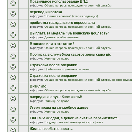
Правильное использование ВПД
в форуме
Общие вопросы прохождения военной службы
перевод и ипотека
в форуме
"Военная ипотека" (старая редакция)
проблемы гражданского персоонала
в форуме
Общие вопросы прохождения военной службы
Выплата за медаль "За воинскую доблесть"
в форуме
Денежное обеспечение
В запасе или в отставке?
в форуме
Общие вопросы прохождения военной службы
Прописка в служебной квартре жены сына в/с
в форуме
Жилищное право
Страховка после операции
в форуме
Проблемы социальной защиты
Страховка после операции
в форуме
Общие вопросы прохождения военной службы военнослужа
Витилиго
в форуме
Общие вопросы прохождения военной службы
очереди на служебное жильё
в форуме
Жилищное право
Утеря права на служебное жилье
в форуме
Жилищное право
ГЖС в банк сдан, а денег на счет не перечисляют…
в форуме
Государственный жилищный сертификат
Жилье в собственность.