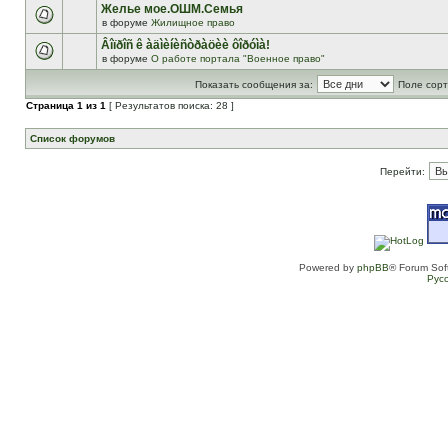
Желье мое.ОШМ.Семья
в форуме
Жилищное право
Âîïðîñ ê àäìèíèñòðàöèè ôîðóìà!
в форуме
О работе портала "Военное право"
Показать сообщения за:
Поле сорт
Страница
1
из
1
[ Результатов поиска: 28 ]
Список форумов
Перейти:
Powered by
phpBB
® Forum Sof
Рус