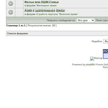
Желье мое.ОШМ.Семья
в форуме
Жилищное право
Âîïðîñ ê àäìèíèñòðàöèè ôîðóìà!
в форуме
О работе портала "Военное право"
Показать сообщения за:
Поле сорт
Страница
1
из
1
[ Результатов поиска: 28 ]
Список форумов
Перейти:
Powered by
phpBB
® Forum Sof
Рус