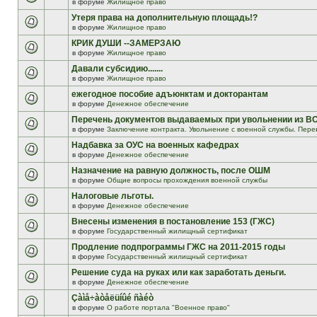
в форуме
Жилищное право
Утеря права на дополнительную площадь!?
в форуме
Жилищное право
КРИК ДУШИ --ЗАМЕРЗАЮ
в форуме
Жилищное право
Давали субсидию.......
в форуме
Жилищное право
ежегодное пособие адъюнктам и докторантам
в форуме
Денежное обеспечение
Перечень документов выдаваемых при увольнении из В
в форуме
Заключение контракта. Увольнение с военной службы. Пере
Надбавка за ОУС на военных кафедрах
в форуме
Денежное обеспечение
Назначение на равную должность, после ОШМ
в форуме
Общие вопросы прохождения военной службы
Налоговые льготы.
в форуме
Денежное обеспечение
Внесены изменения в постановление 153 (ГЖС)
в форуме
Государственный жилищный сертификат
Продление подпрограммы ГЖС на 2011-2015 годы
в форуме
Государственный жилищный сертификат
Решение суда на руках или как заработать деньги.
в форуме
Денежное обеспечение
Çàìå÷àòåëüíûé ñàéò
в форуме
О работе портала "Военное право"