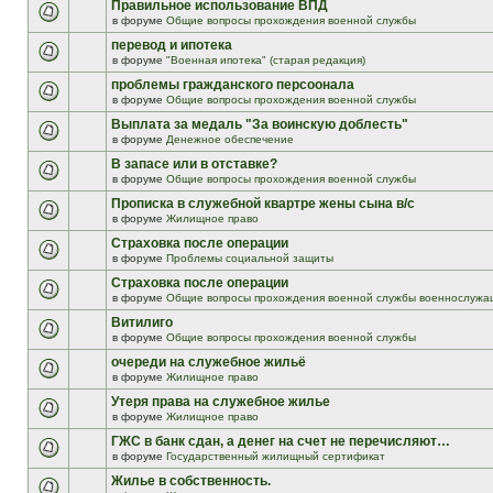
Правильное использование ВПД
в форуме
Общие вопросы прохождения военной службы
перевод и ипотека
в форуме
"Военная ипотека" (старая редакция)
проблемы гражданского персоонала
в форуме
Общие вопросы прохождения военной службы
Выплата за медаль "За воинскую доблесть"
в форуме
Денежное обеспечение
В запасе или в отставке?
в форуме
Общие вопросы прохождения военной службы
Прописка в служебной квартре жены сына в/с
в форуме
Жилищное право
Страховка после операции
в форуме
Проблемы социальной защиты
Страховка после операции
в форуме
Общие вопросы прохождения военной службы военнослужа
Витилиго
в форуме
Общие вопросы прохождения военной службы
очереди на служебное жильё
в форуме
Жилищное право
Утеря права на служебное жилье
в форуме
Жилищное право
ГЖС в банк сдан, а денег на счет не перечисляют…
в форуме
Государственный жилищный сертификат
Жилье в собственность.