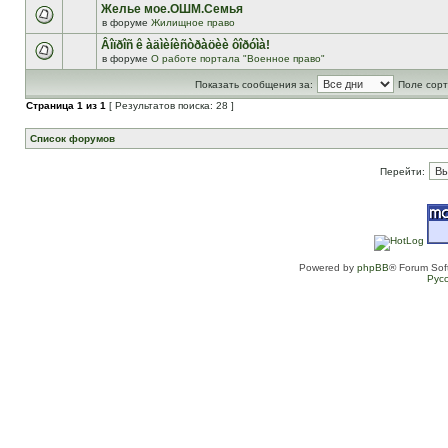
Желье мое.ОШМ.Семья
в форуме
Жилищное право
Âîïðîñ ê àäìèíèñòðàöèè ôîðóìà!
в форуме
О работе портала "Военное право"
Показать сообщения за:
Поле сорт
Страница
1
из
1
[ Результатов поиска: 28 ]
Список форумов
Перейти:
Powered by
phpBB
® Forum Sof
Рус