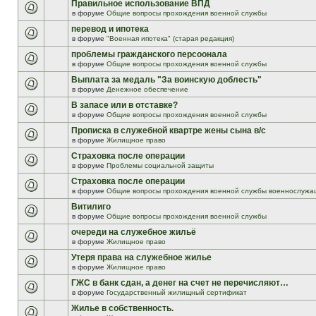
Правильное использование ВПД
в форуме
Общие вопросы прохождения военной службы
перевод и ипотека
в форуме
"Военная ипотека" (старая редакция)
проблемы гражданского персоонала
в форуме
Общие вопросы прохождения военной службы
Выплата за медаль "За воинскую доблесть"
в форуме
Денежное обеспечение
В запасе или в отставке?
в форуме
Общие вопросы прохождения военной службы
Прописка в служебной квартре жены сына в/с
в форуме
Жилищное право
Страховка после операции
в форуме
Проблемы социальной защиты
Страховка после операции
в форуме
Общие вопросы прохождения военной службы военнослужа
Витилиго
в форуме
Общие вопросы прохождения военной службы
очереди на служебное жильё
в форуме
Жилищное право
Утеря права на служебное жилье
в форуме
Жилищное право
ГЖС в банк сдан, а денег на счет не перечисляют…
в форуме
Государственный жилищный сертификат
Жилье в собственность.