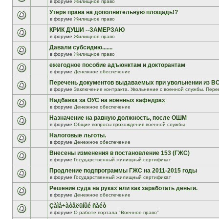
в форуме
Жилищное право
Утеря права на дополнительную площадь!?
в форуме
Жилищное право
КРИК ДУШИ --ЗАМЕРЗАЮ
в форуме
Жилищное право
Давали субсидию.......
в форуме
Жилищное право
ежегодное пособие адъюнктам и докторантам
в форуме
Денежное обеспечение
Перечень документов выдаваемых при увольнении из В
в форуме
Заключение контракта. Увольнение с военной службы. Пере
Надбавка за ОУС на военных кафедрах
в форуме
Денежное обеспечение
Назначение на равную должность, после ОШМ
в форуме
Общие вопросы прохождения военной службы
Налоговые льготы.
в форуме
Денежное обеспечение
Внесены изменения в постановление 153 (ГЖС)
в форуме
Государственный жилищный сертификат
Продление подпрограммы ГЖС на 2011-2015 годы
в форуме
Государственный жилищный сертификат
Решение суда на руках или как заработать деньги.
в форуме
Денежное обеспечение
Çàìå÷àòåëüíûé ñàéò
в форуме
О работе портала "Военное право"