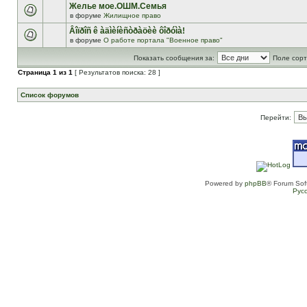
Желье мое.ОШМ.Семья
в форуме
Жилищное право
Âîïðîñ ê àäìèíèñòðàöèè ôîðóìà!
в форуме
О работе портала "Военное право"
Показать сообщения за:
Поле сорт
Страница
1
из
1
[ Результатов поиска: 28 ]
Список форумов
Перейти:
Powered by
phpBB
® Forum Sof
Рус