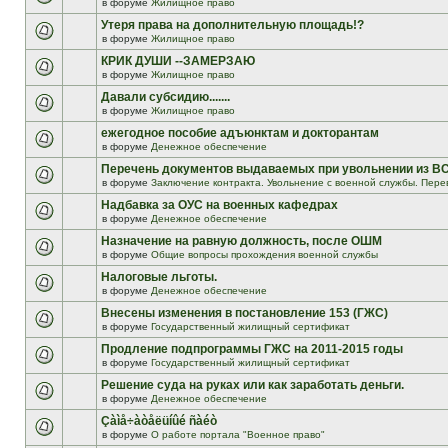
в форуме
Жилищное право
Утеря права на дополнительную площадь!?
в форуме
Жилищное право
КРИК ДУШИ --ЗАМЕРЗАЮ
в форуме
Жилищное право
Давали субсидию.......
в форуме
Жилищное право
ежегодное пособие адъюнктам и докторантам
в форуме
Денежное обеспечение
Перечень документов выдаваемых при увольнении из В
в форуме
Заключение контракта. Увольнение с военной службы. Пере
Надбавка за ОУС на военных кафедрах
в форуме
Денежное обеспечение
Назначение на равную должность, после ОШМ
в форуме
Общие вопросы прохождения военной службы
Налоговые льготы.
в форуме
Денежное обеспечение
Внесены изменения в постановление 153 (ГЖС)
в форуме
Государственный жилищный сертификат
Продление подпрограммы ГЖС на 2011-2015 годы
в форуме
Государственный жилищный сертификат
Решение суда на руках или как заработать деньги.
в форуме
Денежное обеспечение
Çàìå÷àòåëüíûé ñàéò
в форуме
О работе портала "Военное право"