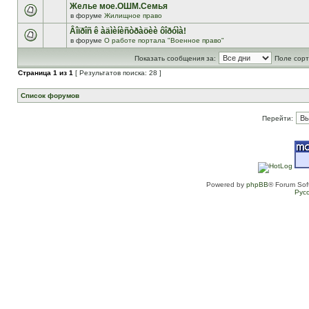
Желье мое.ОШМ.Семья
в форуме
Жилищное право
Âîïðîñ ê àäìèíèñòðàöèè ôîðóìà!
в форуме
О работе портала "Военное право"
Показать сообщения за:
Поле сорт
Страница
1
из
1
[ Результатов поиска: 28 ]
Список форумов
Перейти:
Powered by
phpBB
® Forum Sof
Рус