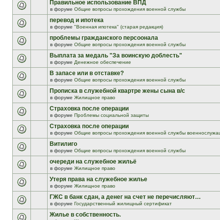
Правильное использование ВПД
в форуме
Общие вопросы прохождения военной службы
перевод и ипотека
в форуме
"Военная ипотека" (старая редакция)
проблемы гражданского персоонала
в форуме
Общие вопросы прохождения военной службы
Выплата за медаль "За воинскую доблесть"
в форуме
Денежное обеспечение
В запасе или в отставке?
в форуме
Общие вопросы прохождения военной службы
Прописка в служебной квартре жены сына в/с
в форуме
Жилищное право
Страховка после операции
в форуме
Проблемы социальной защиты
Страховка после операции
в форуме
Общие вопросы прохождения военной службы военнослужа
Витилиго
в форуме
Общие вопросы прохождения военной службы
очереди на служебное жильё
в форуме
Жилищное право
Утеря права на служебное жилье
в форуме
Жилищное право
ГЖС в банк сдан, а денег на счет не перечисляют…
в форуме
Государственный жилищный сертификат
Жилье в собственность.