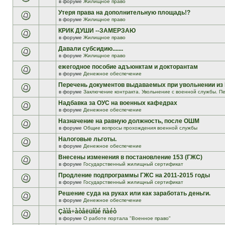
в форуме
Жилищное право
Утеря права на дополнительную площадь!?
в форуме
Жилищное право
КРИК ДУШИ --ЗАМЕРЗАЮ
в форуме
Жилищное право
Давали субсидию.......
в форуме
Жилищное право
ежегодное пособие адъюнктам и докторантам
в форуме
Денежное обеспечение
Перечень документов выдаваемых при увольнении из
в форуме
Заключение контракта. Увольнение с военной службы. Пе
Надбавка за ОУС на военных кафедрах
в форуме
Денежное обеспечение
Назначение на равную должность, после ОШМ
в форуме
Общие вопросы прохождения военной службы
Налоговые льготы.
в форуме
Денежное обеспечение
Внесены изменения в постановление 153 (ГЖС)
в форуме
Государственный жилищный сертификат
Продление подпрограммы ГЖС на 2011-2015 годы
в форуме
Государственный жилищный сертификат
Решение суда на руках или как заработать деньги.
в форуме
Денежное обеспечение
Çàìå÷àòåëüíûé ñàéò
в форуме
О работе портала "Военное право"