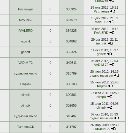
31may65
28 янв 2013, 18:21
Русландм
0
363924
Русландм
13 дек 2012, 21:59
Mav1962
0
367579
Mav1962
25 ноя 2012, 19:12
PAVLERD
0
354225
PAVLERD
29 окт 2012, 21:11
texnnik
0
334862
texnnik
11 окт 2012, 15:37
geneff
0
362324
geneff
08 окт 2012, 12:53
VADIM 72
0
340511
VADIM 72
20 июн 2012, 14:19
судью на мыло
0
315789
судью на мыло
15 июн 2012, 21:46
Пиджак
0
330103
Пиджак
27 июл 2011, 06:50
olimpik
0
300801
olimpik
15 фев 2011, 04:08
olimpik
0
302655
olimpik
07 окт 2010, 20:33
судью на мыло
0
310407
судью на мыло
26 мар 2009, 09:30
ТатьянаСК
0
311797
ТатьянаСК