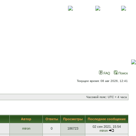
О проекте
Контакты
Новости
FAQ
Поиск
Текущее время: 08 авг 2026, 12:41
Часовой пояс: UTC + 4 часа
Автор
Ответы
Просмотры
Последнее сообщение
02 сен 2021, 15:54
miron
0
186723
miron