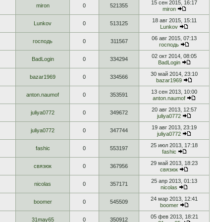
15 сен 2015, 16:17
miron
0
521355
miron
18 авг 2015, 15:11
Lunkov
0
513125
Lunkov
06 авг 2015, 07:13
господь
0
311567
господь
02 окт 2014, 08:05
BadLogin
0
334294
BadLogin
30 май 2014, 23:10
bazar1969
0
334566
bazar1969
13 сен 2013, 10:00
anton.naumof
0
353591
anton.naumof
20 авг 2013, 12:57
juliya0772
0
349672
juliya0772
19 авг 2013, 23:19
juliya0772
0
347744
juliya0772
25 июл 2013, 17:18
fashic
0
553197
fashic
29 май 2013, 18:23
связюк
0
367956
связюк
25 апр 2013, 01:13
nicolas
0
357171
nicolas
24 мар 2013, 12:41
boomer
0
545509
boomer
05 фев 2013, 18:21
31may65
0
350912