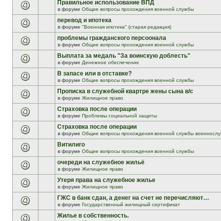
Правильное использование ВПД
в форуме
Общие вопросы прохождения военной службы
перевод и ипотека
в форуме
"Военная ипотека" (старая редакция)
проблемы гражданского персоонала
в форуме
Общие вопросы прохождения военной службы
Выплата за медаль "За воинскую доблесть"
в форуме
Денежное обеспечение
В запасе или в отставке?
в форуме
Общие вопросы прохождения военной службы
Прописка в служебной квартре жены сына в/с
в форуме
Жилищное право
Страховка после операции
в форуме
Проблемы социальной защиты
Страховка после операции
в форуме
Общие вопросы прохождения военной службы военнослу
Витилиго
в форуме
Общие вопросы прохождения военной службы
очереди на служебное жильё
в форуме
Жилищное право
Утеря права на служебное жилье
в форуме
Жилищное право
ГЖС в банк сдан, а денег на счет не перечисляют…
в форуме
Государственный жилищный сертификат
Жилье в собственность.