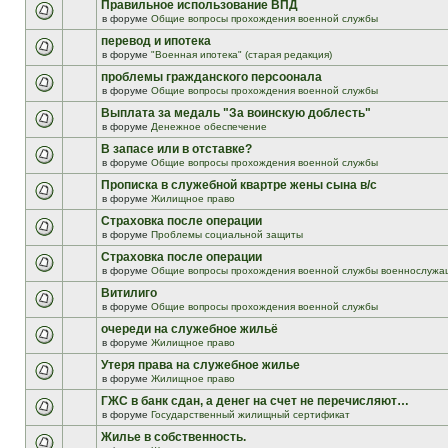
Правильное использование ВПД
в форуме
Общие вопросы прохождения военной службы
перевод и ипотека
в форуме
"Военная ипотека" (старая редакция)
проблемы гражданского персоонала
в форуме
Общие вопросы прохождения военной службы
Выплата за медаль "За воинскую доблесть"
в форуме
Денежное обеспечение
В запасе или в отставке?
в форуме
Общие вопросы прохождения военной службы
Прописка в служебной квартре жены сына в/с
в форуме
Жилищное право
Страховка после операции
в форуме
Проблемы социальной защиты
Страховка после операции
в форуме
Общие вопросы прохождения военной службы военнослужа
Витилиго
в форуме
Общие вопросы прохождения военной службы
очереди на служебное жильё
в форуме
Жилищное право
Утеря права на служебное жилье
в форуме
Жилищное право
ГЖС в банк сдан, а денег на счет не перечисляют…
в форуме
Государственный жилищный сертификат
Жилье в собственность.