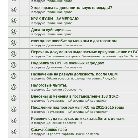
в форуме
Жилищное право
Утеря права на дополнительную площадь!?
в форуме
Жилищное право
КРИК ДУШИ --ЗАМЕРЗАЮ
в форуме
Жилищное право
Давали субсидию.......
в форуме
Жилищное право
ежегодное пособие адъюнктам и докторантам
в форуме
Денежное обеспечение
Перечень документов выдаваемых при увольнении из В
в форуме
Заключение контракта. Увольнение с военной службы. Пере
Надбавка за ОУС на военных кафедрах
в форуме
Денежное обеспечение
Назначение на равную должность, после ОШМ
в форуме
Общие вопросы прохождения военной службы
Налоговые льготы.
в форуме
Денежное обеспечение
Внесены изменения в постановление 153 (ГЖС)
в форуме
Государственный жилищный сертификат
Продление подпрограммы ГЖС на 2011-2015 годы
в форуме
Государственный жилищный сертификат
Решение суда на руках или как заработать деньги.
в форуме
Денежное обеспечение
Çàìå÷àòåëüíûé ñàéò
в форуме
О работе портала "Военное право"