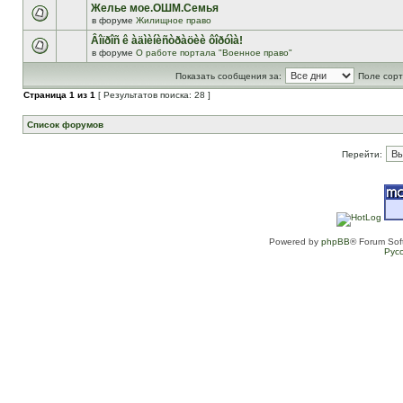
Желье мое.ОШМ.Семья
в форуме
Жилищное право
Âîïðîñ ê àäìèíèñòðàöèè ôîðóìà!
в форуме
О работе портала "Военное право"
Показать сообщения за:
Поле сорт
Страница
1
из
1
[ Результатов поиска: 28 ]
Список форумов
Перейти:
Powered by
phpBB
® Forum Sof
Рус