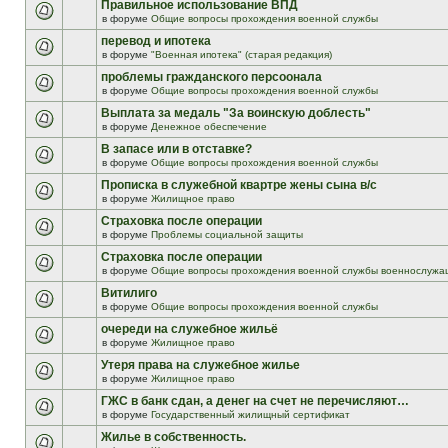
Правильное использование ВПД
в форуме
Общие вопросы прохождения военной службы
перевод и ипотека
в форуме
"Военная ипотека" (старая редакция)
проблемы гражданского персоонала
в форуме
Общие вопросы прохождения военной службы
Выплата за медаль "За воинскую доблесть"
в форуме
Денежное обеспечение
В запасе или в отставке?
в форуме
Общие вопросы прохождения военной службы
Прописка в служебной квартре жены сына в/с
в форуме
Жилищное право
Страховка после операции
в форуме
Проблемы социальной защиты
Страховка после операции
в форуме
Общие вопросы прохождения военной службы военнослужа
Витилиго
в форуме
Общие вопросы прохождения военной службы
очереди на служебное жильё
в форуме
Жилищное право
Утеря права на служебное жилье
в форуме
Жилищное право
ГЖС в банк сдан, а денег на счет не перечисляют…
в форуме
Государственный жилищный сертификат
Жилье в собственность.