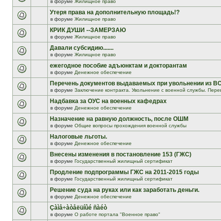
в форуме
Жилищное право
Утеря права на дополнительную площадь!?
в форуме
Жилищное право
КРИК ДУШИ --ЗАМЕРЗАЮ
в форуме
Жилищное право
Давали субсидию.......
в форуме
Жилищное право
ежегодное пособие адъюнктам и докторантам
в форуме
Денежное обеспечение
Перечень документов выдаваемых при увольнении из В
в форуме
Заключение контракта. Увольнение с военной службы. Пере
Надбавка за ОУС на военных кафедрах
в форуме
Денежное обеспечение
Назначение на равную должность, после ОШМ
в форуме
Общие вопросы прохождения военной службы
Налоговые льготы.
в форуме
Денежное обеспечение
Внесены изменения в постановление 153 (ГЖС)
в форуме
Государственный жилищный сертификат
Продление подпрограммы ГЖС на 2011-2015 годы
в форуме
Государственный жилищный сертификат
Решение суда на руках или как заработать деньги.
в форуме
Денежное обеспечение
Çàìå÷àòåëüíûé ñàéò
в форуме
О работе портала "Военное право"