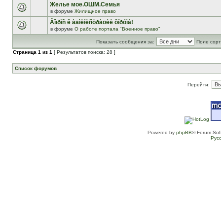
Желье мое.ОШМ.Семья
в форуме
Жилищное право
Âîïðîñ ê àäìèíèñòðàöèè ôîðóìà!
в форуме
О работе портала "Военное право"
Показать сообщения за:
Поле сорт
Страница
1
из
1
[ Результатов поиска: 28 ]
Список форумов
Перейти:
Powered by
phpBB
® Forum Sof
Рус