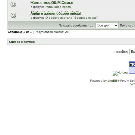
Желье мое.ОШМ.Семья
в форуме
Жилищное право
Âîïðîñ ê àäìèíèñòðàöèè ôîðóìà!
в форуме
О работе портала "Военное право"
Показать сообщения за:
Поле сорт
Страница
1
из
1
[ Результатов поиска: 28 ]
Список форумов
Перейти:
Powered by
phpBB
® Forum Sof
Рус