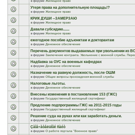
в форуме
Жилищное право
Утеря права на дополнительную площадь!?
в форуме
Жилищное право
КРИК ДУШИ --ЗАМЕРЗАЮ
в форуме
Жилищное право
Давали субсидию.......
в форуме
Жилищное право
ежегодное пособие адъюнктам и докторантам
в форуме
Денежное обеспечение
Перечень документов выдаваемых при увольнении из В
в форуме
Заключение контракта. Увольнение с военной службы. Пере
Надбавка за ОУС на военных кафедрах
в форуме
Денежное обеспечение
Назначение на равную должность, после ОШМ
в форуме
Общие вопросы прохождения военной службы
Налоговые льготы.
в форуме
Денежное обеспечение
Внесены изменения в постановление 153 (ГЖС)
в форуме
Государственный жилищный сертификат
Продление подпрограммы ГЖС на 2011-2015 годы
в форуме
Государственный жилищный сертификат
Решение суда на руках или как заработать деньги.
в форуме
Денежное обеспечение
Çàìå÷àòåëüíûé ñàéò
в форуме
О работе портала "Военное право"