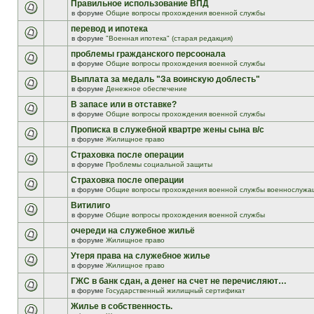
Правильное использование ВПД
в форуме
Общие вопросы прохождения военной службы
перевод и ипотека
в форуме
"Военная ипотека" (старая редакция)
проблемы гражданского персоонала
в форуме
Общие вопросы прохождения военной службы
Выплата за медаль "За воинскую доблесть"
в форуме
Денежное обеспечение
В запасе или в отставке?
в форуме
Общие вопросы прохождения военной службы
Прописка в служебной квартре жены сына в/с
в форуме
Жилищное право
Страховка после операции
в форуме
Проблемы социальной защиты
Страховка после операции
в форуме
Общие вопросы прохождения военной службы военнослужа
Витилиго
в форуме
Общие вопросы прохождения военной службы
очереди на служебное жильё
в форуме
Жилищное право
Утеря права на служебное жилье
в форуме
Жилищное право
ГЖС в банк сдан, а денег на счет не перечисляют…
в форуме
Государственный жилищный сертификат
Жилье в собственность.