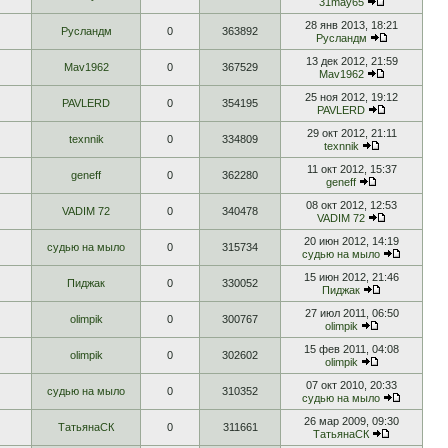
31may65
28 янв 2013, 18:21
Русландм
0
363892
Русландм
13 дек 2012, 21:59
Mav1962
0
367529
Mav1962
25 ноя 2012, 19:12
PAVLERD
0
354195
PAVLERD
29 окт 2012, 21:11
texnnik
0
334809
texnnik
11 окт 2012, 15:37
geneff
0
362280
geneff
08 окт 2012, 12:53
VADIM 72
0
340478
VADIM 72
20 июн 2012, 14:19
судью на мыло
0
315734
судью на мыло
15 июн 2012, 21:46
Пиджак
0
330052
Пиджак
27 июл 2011, 06:50
olimpik
0
300767
olimpik
15 фев 2011, 04:08
olimpik
0
302602
olimpik
07 окт 2010, 20:33
судью на мыло
0
310352
судью на мыло
26 мар 2009, 09:30
ТатьянаСК
0
311661
ТатьянаСК