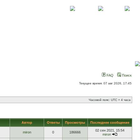
О проекте
Контакты
Новости
FAQ
Поиск
Текущее время: 07 авг 2026, 17:45
Часовой пояс: UTC + 4 часа
Автор
Ответы
Просмотры
Последнее сообщение
02 сен 2021, 15:54
miron
0
186666
miron