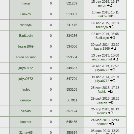
15 сен 2015, 16:17
miron
0
521269
miron
18 авг 2015, 15:11
Lunkov
0
513037
Lunkov
06 авг 2015, 07:13
господь
0
311476
господь
02 окт 2014, 08:05
BadLogin
0
334256
BadLogin
30 май 2014, 23:10
bazar1969
0
334536
bazar1969
13 сен 2013, 10:00
anton.naumof
0
353534
anton.naumof
20 авг 2013, 12:57
juliya0772
0
349637
juliya0772
19 авг 2013, 23:19
juliya0772
0
347709
juliya0772
25 июл 2013, 17:18
fashic
0
553108
fashic
29 май 2013, 18:23
связюк
0
367911
связюк
25 апр 2013, 01:13
nicolas
0
357124
nicolas
24 мар 2013, 12:41
boomer
0
545455
boomer
05 фев 2013, 18:21
31may65
0
350864