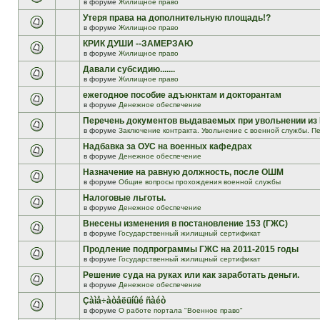
в форуме
Жилищное право
Утеря права на дополнительную площадь!?
в форуме
Жилищное право
КРИК ДУШИ --ЗАМЕРЗАЮ
в форуме
Жилищное право
Давали субсидию.......
в форуме
Жилищное право
ежегодное пособие адъюнктам и докторантам
в форуме
Денежное обеспечение
Перечень документов выдаваемых при увольнении из
в форуме
Заключение контракта. Увольнение с военной службы. Пе
Надбавка за ОУС на военных кафедрах
в форуме
Денежное обеспечение
Назначение на равную должность, после ОШМ
в форуме
Общие вопросы прохождения военной службы
Налоговые льготы.
в форуме
Денежное обеспечение
Внесены изменения в постановление 153 (ГЖС)
в форуме
Государственный жилищный сертификат
Продление подпрограммы ГЖС на 2011-2015 годы
в форуме
Государственный жилищный сертификат
Решение суда на руках или как заработать деньги.
в форуме
Денежное обеспечение
Çàìå÷àòåëüíûé ñàéò
в форуме
О работе портала "Военное право"