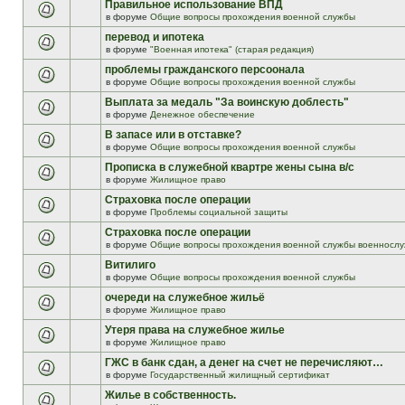
Правильное использование ВПД
в форуме
Общие вопросы прохождения военной службы
перевод и ипотека
в форуме
"Военная ипотека" (старая редакция)
проблемы гражданского персоонала
в форуме
Общие вопросы прохождения военной службы
Выплата за медаль "За воинскую доблесть"
в форуме
Денежное обеспечение
В запасе или в отставке?
в форуме
Общие вопросы прохождения военной службы
Прописка в служебной квартре жены сына в/с
в форуме
Жилищное право
Страховка после операции
в форуме
Проблемы социальной защиты
Страховка после операции
в форуме
Общие вопросы прохождения военной службы военнослу
Витилиго
в форуме
Общие вопросы прохождения военной службы
очереди на служебное жильё
в форуме
Жилищное право
Утеря права на служебное жилье
в форуме
Жилищное право
ГЖС в банк сдан, а денег на счет не перечисляют…
в форуме
Государственный жилищный сертификат
Жилье в собственность.