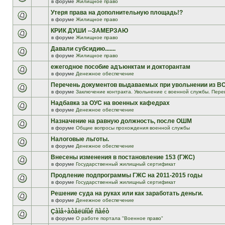
в форуме
Жилищное право
Утеря права на дополнительную площадь!?
в форуме
Жилищное право
КРИК ДУШИ --ЗАМЕРЗАЮ
в форуме
Жилищное право
Давали субсидию.......
в форуме
Жилищное право
ежегодное пособие адъюнктам и докторантам
в форуме
Денежное обеспечение
Перечень документов выдаваемых при увольнении из В
в форуме
Заключение контракта. Увольнение с военной службы. Пере
Надбавка за ОУС на военных кафедрах
в форуме
Денежное обеспечение
Назначение на равную должность, после ОШМ
в форуме
Общие вопросы прохождения военной службы
Налоговые льготы.
в форуме
Денежное обеспечение
Внесены изменения в постановление 153 (ГЖС)
в форуме
Государственный жилищный сертификат
Продление подпрограммы ГЖС на 2011-2015 годы
в форуме
Государственный жилищный сертификат
Решение суда на руках или как заработать деньги.
в форуме
Денежное обеспечение
Çàìå÷àòåëüíûé ñàéò
в форуме
О работе портала "Военное право"