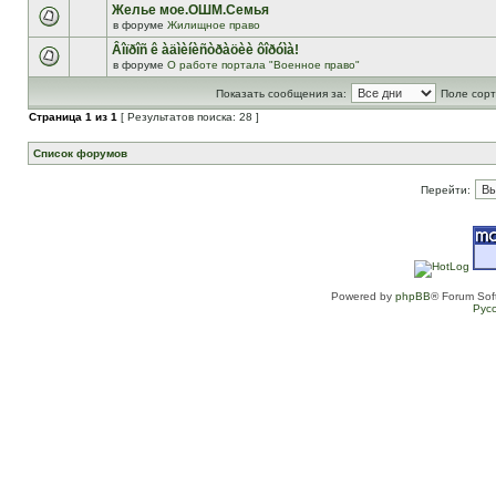
Желье мое.ОШМ.Семья
в форуме
Жилищное право
Âîïðîñ ê àäìèíèñòðàöèè ôîðóìà!
в форуме
О работе портала "Военное право"
Показать сообщения за:
Поле сорт
Страница
1
из
1
[ Результатов поиска: 28 ]
Список форумов
Перейти:
Powered by
phpBB
® Forum Sof
Рус