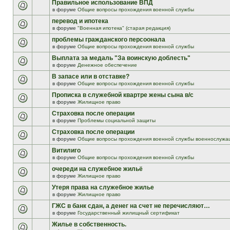
Правильное использование ВПД
в форуме
Общие вопросы прохождения военной службы
перевод и ипотека
в форуме
"Военная ипотека" (старая редакция)
проблемы гражданского персоонала
в форуме
Общие вопросы прохождения военной службы
Выплата за медаль "За воинскую доблесть"
в форуме
Денежное обеспечение
В запасе или в отставке?
в форуме
Общие вопросы прохождения военной службы
Прописка в служебной квартре жены сына в/с
в форуме
Жилищное право
Страховка после операции
в форуме
Проблемы социальной защиты
Страховка после операции
в форуме
Общие вопросы прохождения военной службы военнослужа
Витилиго
в форуме
Общие вопросы прохождения военной службы
очереди на служебное жильё
в форуме
Жилищное право
Утеря права на служебное жилье
в форуме
Жилищное право
ГЖС в банк сдан, а денег на счет не перечисляют…
в форуме
Государственный жилищный сертификат
Жилье в собственность.