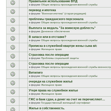
Правильное использование ВПД
в форуме
Общие вопросы прохождения военной службы
перевод и ипотека
в форуме
"Военная ипотека" (старая редакция)
проблемы гражданского персоонала
в форуме
Общие вопросы прохождения военной службы
Выплата за медаль "За воинскую доблесть"
в форуме
Денежное обеспечение
В запасе или в отставке?
в форуме
Общие вопросы прохождения военной службы
Прописка в служебной квартре жены сына в/с
в форуме
Жилищное право
Страховка после операции
в форуме
Проблемы социальной защиты
Страховка после операции
в форуме
Общие вопросы прохождения военной службы военнослу
Витилиго
в форуме
Общие вопросы прохождения военной службы
очереди на служебное жильё
в форуме
Жилищное право
Утеря права на служебное жилье
в форуме
Жилищное право
ГЖС в банк сдан, а денег на счет не перечисляют…
в форуме
Государственный жилищный сертификат
Жилье в собственность.