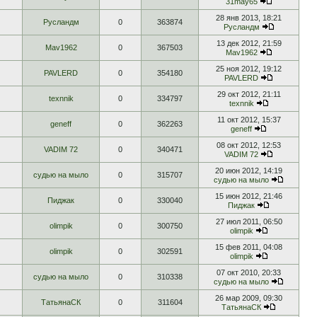
31may65
28 янв 2013, 18:21
Русландм
0
363874
Русландм
13 дек 2012, 21:59
Mav1962
0
367503
Mav1962
25 ноя 2012, 19:12
PAVLERD
0
354180
PAVLERD
29 окт 2012, 21:11
texnnik
0
334797
texnnik
11 окт 2012, 15:37
geneff
0
362263
geneff
08 окт 2012, 12:53
VADIM 72
0
340471
VADIM 72
20 июн 2012, 14:19
судью на мыло
0
315707
судью на мыло
15 июн 2012, 21:46
Пиджак
0
330040
Пиджак
27 июл 2011, 06:50
olimpik
0
300750
olimpik
15 фев 2011, 04:08
olimpik
0
302591
olimpik
07 окт 2010, 20:33
судью на мыло
0
310338
судью на мыло
26 мар 2009, 09:30
ТатьянаСК
0
311604
ТатьянаСК