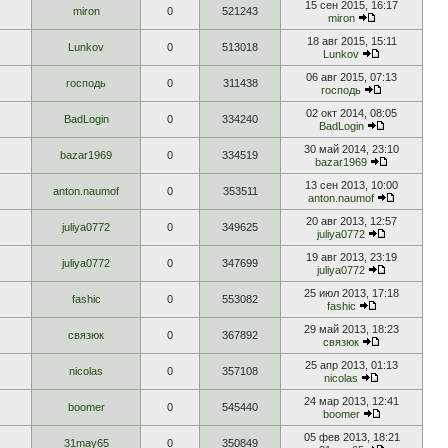
15 сен 2015, 16:17
miron
0
521243
miron
18 авг 2015, 15:11
Lunkov
0
513018
Lunkov
06 авг 2015, 07:13
господь
0
311438
господь
02 окт 2014, 08:05
BadLogin
0
334240
BadLogin
30 май 2014, 23:10
bazar1969
0
334519
bazar1969
13 сен 2013, 10:00
anton.naumof
0
353511
anton.naumof
20 авг 2013, 12:57
juliya0772
0
349625
juliya0772
19 авг 2013, 23:19
juliya0772
0
347699
juliya0772
25 июл 2013, 17:18
fashic
0
553082
fashic
29 май 2013, 18:23
связюк
0
367892
связюк
25 апр 2013, 01:13
nicolas
0
357108
nicolas
24 мар 2013, 12:41
boomer
0
545440
boomer
05 фев 2013, 18:21
31may65
0
350849