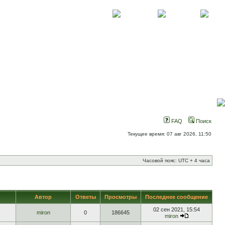
О проекте
Контакты
Новости
FAQ
Поиск
Текущее время: 07 авг 2026, 11:50
Часовой пояс: UTC + 4 часа
Автор
Ответы
Просмотры
Последнее сообщение
02 сен 2021, 15:54
miron
0
186645
miron