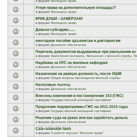
в форуме
Жилищное право
Утеря права на дополнительную площадь!?
в форуме
Жилищное право
КРИК ДУШИ --ЗАМЕРЗАЮ
в форуме
Жилищное право
Давали субсидию.......
в форуме
Жилищное право
ежегодное пособие адъюнктам и докторантам
в форуме
Денежное обеспечение
Перечень документов выдаваемых при увольнении из
в форуме
Заключение контракта. Увольнение с военной службы. Пе
Надбавка за ОУС на военных кафедрах
в форуме
Денежное обеспечение
Назначение на равную должность, после ОШМ
в форуме
Общие вопросы прохождения военной службы
Налоговые льготы.
в форуме
Денежное обеспечение
Внесены изменения в постановление 153 (ГЖС)
в форуме
Государственный жилищный сертификат
Продление подпрограммы ГЖС на 2011-2015 годы
в форуме
Государственный жилищный сертификат
Решение суда на руках или как заработать деньги.
в форуме
Денежное обеспечение
Çàìå÷àòåëüíûé ñàéò
в форуме
О работе портала "Военное право"