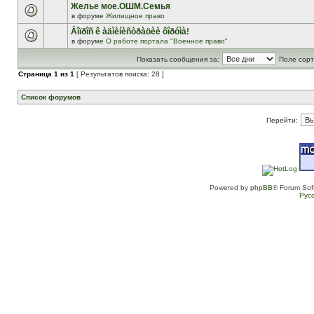
Желье мое.ОШМ.Семья
в форуме
Жилищное право
Âîïðîñ ê àäìèíèñòðàöèè ôîðóìà!
в форуме
О работе портала "Военное право"
Показать сообщения за:
Поле сорт
Страница
1
из
1
[ Результатов поиска: 28 ]
Список форумов
Перейти:
Powered by
phpBB
® Forum Sof
Рус