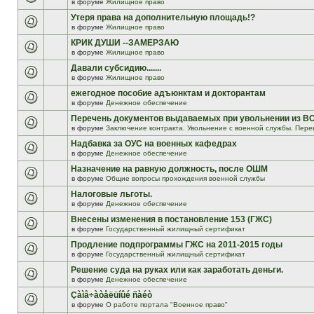
в форуме
Жилищное право
Утеря права на дополнительную площадь!?
в форуме
Жилищное право
КРИК ДУШИ --ЗАМЕРЗАЮ
в форуме
Жилищное право
Давали субсидию.......
в форуме
Жилищное право
ежегодное пособие адъюнктам и докторантам
в форуме
Денежное обеспечение
Перечень документов выдаваемых при увольнении из В
в форуме
Заключение контракта. Увольнение с военной службы. Пере
Надбавка за ОУС на военных кафедрах
в форуме
Денежное обеспечение
Назначение на равную должность, после ОШМ
в форуме
Общие вопросы прохождения военной службы
Налоговые льготы.
в форуме
Денежное обеспечение
Внесены изменения в постановление 153 (ГЖС)
в форуме
Государственный жилищный сертификат
Продление подпрограммы ГЖС на 2011-2015 годы
в форуме
Государственный жилищный сертификат
Решение суда на руках или как заработать деньги.
в форуме
Денежное обеспечение
Çàìå÷àòåëüíûé ñàéò
в форуме
О работе портала "Военное право"