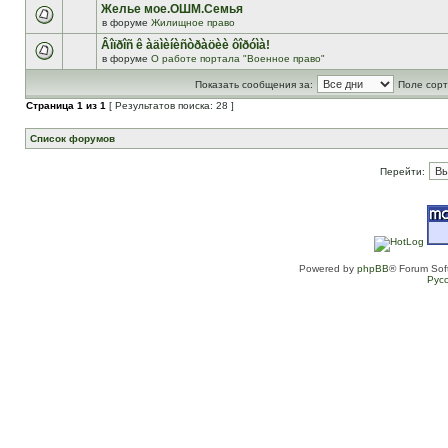
Желье мое.ОШМ.Семья
в форуме
Жилищное право
Âîïðîñ ê àäìèíèñòðàöèè ôîðóìà!
в форуме
О работе портала "Военное право"
Показать сообщения за:
Поле сорт
Страница
1
из
1
[ Результатов поиска: 28 ]
Список форумов
Перейти:
Powered by
phpBB
® Forum Sof
Рус