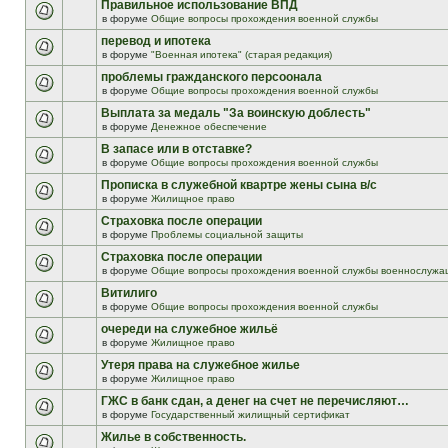
Правильное использование ВПД
в форуме
Общие вопросы прохождения военной службы
перевод и ипотека
в форуме
"Военная ипотека" (старая редакция)
проблемы гражданского персоонала
в форуме
Общие вопросы прохождения военной службы
Выплата за медаль "За воинскую доблесть"
в форуме
Денежное обеспечение
В запасе или в отставке?
в форуме
Общие вопросы прохождения военной службы
Прописка в служебной квартре жены сына в/с
в форуме
Жилищное право
Страховка после операции
в форуме
Проблемы социальной защиты
Страховка после операции
в форуме
Общие вопросы прохождения военной службы военнослужа
Витилиго
в форуме
Общие вопросы прохождения военной службы
очереди на служебное жильё
в форуме
Жилищное право
Утеря права на служебное жилье
в форуме
Жилищное право
ГЖС в банк сдан, а денег на счет не перечисляют…
в форуме
Государственный жилищный сертификат
Жилье в собственность.