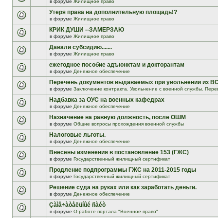
в форуме
Жилищное право
Утеря права на дополнительную площадь!?
в форуме
Жилищное право
КРИК ДУШИ --ЗАМЕРЗАЮ
в форуме
Жилищное право
Давали субсидию.......
в форуме
Жилищное право
ежегодное пособие адъюнктам и докторантам
в форуме
Денежное обеспечение
Перечень документов выдаваемых при увольнении из В
в форуме
Заключение контракта. Увольнение с военной службы. Пере
Надбавка за ОУС на военных кафедрах
в форуме
Денежное обеспечение
Назначение на равную должность, после ОШМ
в форуме
Общие вопросы прохождения военной службы
Налоговые льготы.
в форуме
Денежное обеспечение
Внесены изменения в постановление 153 (ГЖС)
в форуме
Государственный жилищный сертификат
Продление подпрограммы ГЖС на 2011-2015 годы
в форуме
Государственный жилищный сертификат
Решение суда на руках или как заработать деньги.
в форуме
Денежное обеспечение
Çàìå÷àòåëüíûé ñàéò
в форуме
О работе портала "Военное право"