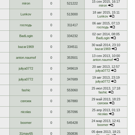
15 сен 2015, 16:17
miron
0
521222
miron
18 авг 2015, 15:11
Lunkov
0
513000
Lunkov
06 авг 2015, 07:13
господь
0
311417
господь
02 окт 2014, 08:05
BadLogin
0
334232
BadLogin
30 май 2014, 23:10
bazar1969
0
334511
bazar1969
13 сен 2013, 10:00
anton.naumof
0
353501
anton.naumof
20 авг 2013, 12:57
juliya0772
0
349619
juliya0772
19 авг 2013, 23:19
juliya0772
0
347689
juliya0772
25 июл 2013, 17:18
fashic
0
553060
fashic
29 май 2013, 18:23
связюк
0
367880
связюк
25 апр 2013, 01:13
nicolas
0
357096
nicolas
24 мар 2013, 12:41
boomer
0
545428
boomer
05 фев 2013, 18:21
31may65
0
350836