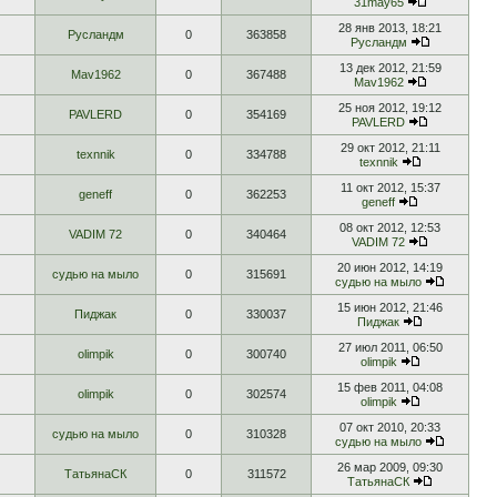
31may65
28 янв 2013, 18:21
Русландм
0
363858
Русландм
13 дек 2012, 21:59
Mav1962
0
367488
Mav1962
25 ноя 2012, 19:12
PAVLERD
0
354169
PAVLERD
29 окт 2012, 21:11
texnnik
0
334788
texnnik
11 окт 2012, 15:37
geneff
0
362253
geneff
08 окт 2012, 12:53
VADIM 72
0
340464
VADIM 72
20 июн 2012, 14:19
судью на мыло
0
315691
судью на мыло
15 июн 2012, 21:46
Пиджак
0
330037
Пиджак
27 июл 2011, 06:50
olimpik
0
300740
olimpik
15 фев 2011, 04:08
olimpik
0
302574
olimpik
07 окт 2010, 20:33
судью на мыло
0
310328
судью на мыло
26 мар 2009, 09:30
ТатьянаСК
0
311572
ТатьянаСК