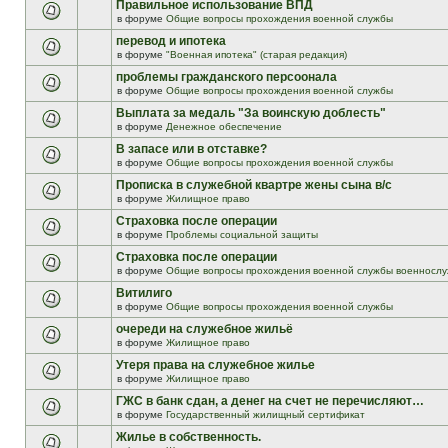
Правильное использование ВПД
в форуме
Общие вопросы прохождения военной службы
перевод и ипотека
в форуме
"Военная ипотека" (старая редакция)
проблемы гражданского персоонала
в форуме
Общие вопросы прохождения военной службы
Выплата за медаль "За воинскую доблесть"
в форуме
Денежное обеспечение
В запасе или в отставке?
в форуме
Общие вопросы прохождения военной службы
Прописка в служебной квартре жены сына в/с
в форуме
Жилищное право
Страховка после операции
в форуме
Проблемы социальной защиты
Страховка после операции
в форуме
Общие вопросы прохождения военной службы военнослу
Витилиго
в форуме
Общие вопросы прохождения военной службы
очереди на служебное жильё
в форуме
Жилищное право
Утеря права на служебное жилье
в форуме
Жилищное право
ГЖС в банк сдан, а денег на счет не перечисляют…
в форуме
Государственный жилищный сертификат
Жилье в собственность.