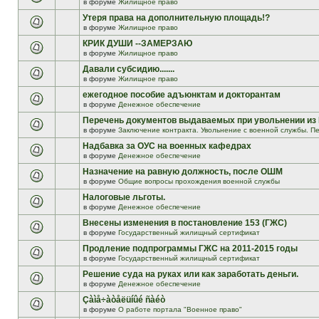
в форуме
Жилищное право
Утеря права на дополнительную площадь!?
в форуме
Жилищное право
КРИК ДУШИ --ЗАМЕРЗАЮ
в форуме
Жилищное право
Давали субсидию.......
в форуме
Жилищное право
ежегодное пособие адъюнктам и докторантам
в форуме
Денежное обеспечение
Перечень документов выдаваемых при увольнении из
в форуме
Заключение контракта. Увольнение с военной службы. Пе
Надбавка за ОУС на военных кафедрах
в форуме
Денежное обеспечение
Назначение на равную должность, после ОШМ
в форуме
Общие вопросы прохождения военной службы
Налоговые льготы.
в форуме
Денежное обеспечение
Внесены изменения в постановление 153 (ГЖС)
в форуме
Государственный жилищный сертификат
Продление подпрограммы ГЖС на 2011-2015 годы
в форуме
Государственный жилищный сертификат
Решение суда на руках или как заработать деньги.
в форуме
Денежное обеспечение
Çàìå÷àòåëüíûé ñàéò
в форуме
О работе портала "Военное право"