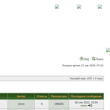
О проекте
Контакты
Новости
FAQ
Поиск
Текущее время: 07 авг 2026, 07:22
Часовой пояс: UTC + 4 часа
Автор
Ответы
Просмотры
Последнее сообщение
02 сен 2021, 15:54
miron
0
186626
miron