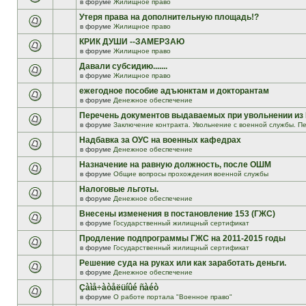
в форуме
Жилищное право
Утеря права на дополнительную площадь!?
в форуме
Жилищное право
КРИК ДУШИ --ЗАМЕРЗАЮ
в форуме
Жилищное право
Давали субсидию.......
в форуме
Жилищное право
ежегодное пособие адъюнктам и докторантам
в форуме
Денежное обеспечение
Перечень документов выдаваемых при увольнении из
в форуме
Заключение контракта. Увольнение с военной службы. Пе
Надбавка за ОУС на военных кафедрах
в форуме
Денежное обеспечение
Назначение на равную должность, после ОШМ
в форуме
Общие вопросы прохождения военной службы
Налоговые льготы.
в форуме
Денежное обеспечение
Внесены изменения в постановление 153 (ГЖС)
в форуме
Государственный жилищный сертификат
Продление подпрограммы ГЖС на 2011-2015 годы
в форуме
Государственный жилищный сертификат
Решение суда на руках или как заработать деньги.
в форуме
Денежное обеспечение
Çàìå÷àòåëüíûé ñàéò
в форуме
О работе портала "Военное право"