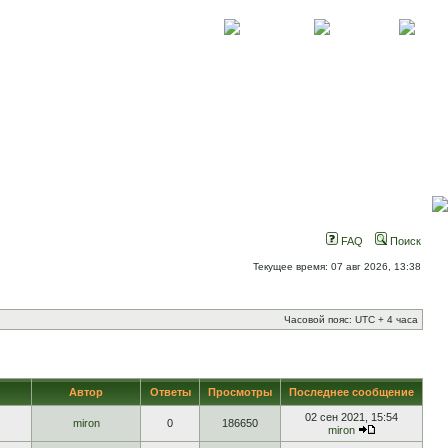
О проекте
Контакты
Новости
FAQ
Поиск
Текущее время: 07 авг 2026, 13:38
Часовой пояс: UTC + 4 часа
Автор
Ответы
Просмотры
Последнее сообщение
02 сен 2021, 15:54
miron
0
186650
miron