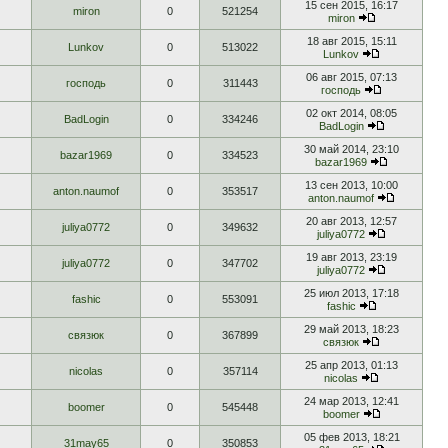
15 сен 2015, 16:17
miron
0
521254
miron
18 авг 2015, 15:11
Lunkov
0
513022
Lunkov
06 авг 2015, 07:13
господь
0
311443
господь
02 окт 2014, 08:05
BadLogin
0
334246
BadLogin
30 май 2014, 23:10
bazar1969
0
334523
bazar1969
13 сен 2013, 10:00
anton.naumof
0
353517
anton.naumof
20 авг 2013, 12:57
juliya0772
0
349632
juliya0772
19 авг 2013, 23:19
juliya0772
0
347702
juliya0772
25 июл 2013, 17:18
fashic
0
553091
fashic
29 май 2013, 18:23
связюк
0
367899
связюк
25 апр 2013, 01:13
nicolas
0
357114
nicolas
24 мар 2013, 12:41
boomer
0
545448
boomer
05 фев 2013, 18:21
31may65
0
350853