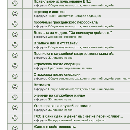
Правильное использование ВПД
в форуме
Общие вопросы прохождения военной службы
перевод и ипотека
в форуме
"Военная ипотека" (старая редакция)
проблемы гражданского персоонала
в форуме
Общие вопросы прохождения военной службы
Выплата за медаль "За воинскую доблесть"
в форуме
Денежное обеспечение
В запасе или в отставке?
в форуме
Общие вопросы прохождения военной службы
Прописка в служебной квартре жены сына в/с
в форуме
Жилищное право
Страховка после операции
в форуме
Проблемы социальной защиты
Страховка после операции
в форуме
Общие вопросы прохождения военной службы военнослу
Витилиго
в форуме
Общие вопросы прохождения военной службы
очереди на служебное жильё
в форуме
Жилищное право
Утеря права на служебное жилье
в форуме
Жилищное право
ГЖС в банк сдан, а денег на счет не перечисляют…
в форуме
Государственный жилищный сертификат
Жилье в собственность.