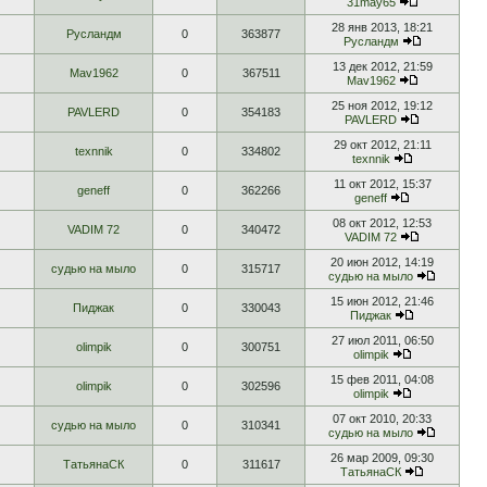
31may65
28 янв 2013, 18:21
Русландм
0
363877
Русландм
13 дек 2012, 21:59
Mav1962
0
367511
Mav1962
25 ноя 2012, 19:12
PAVLERD
0
354183
PAVLERD
29 окт 2012, 21:11
texnnik
0
334802
texnnik
11 окт 2012, 15:37
geneff
0
362266
geneff
08 окт 2012, 12:53
VADIM 72
0
340472
VADIM 72
20 июн 2012, 14:19
судью на мыло
0
315717
судью на мыло
15 июн 2012, 21:46
Пиджак
0
330043
Пиджак
27 июл 2011, 06:50
olimpik
0
300751
olimpik
15 фев 2011, 04:08
olimpik
0
302596
olimpik
07 окт 2010, 20:33
судью на мыло
0
310341
судью на мыло
26 мар 2009, 09:30
ТатьянаСК
0
311617
ТатьянаСК