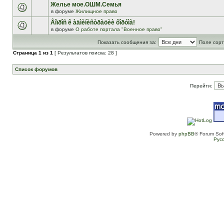
Желье мое.ОШМ.Семья
в форуме
Жилищное право
Âîïðîñ ê àäìèíèñòðàöèè ôîðóìà!
в форуме
О работе портала "Военное право"
Показать сообщения за:
Поле сорт
Страница
1
из
1
[ Результатов поиска: 28 ]
Список форумов
Перейти:
Powered by
phpBB
® Forum Sof
Рус