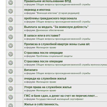
Правильное использование ВПД
в форуме
Общие вопросы прохождения военной службы
перевод и ипотека
в форуме
"Военная ипотека" (старая редакция)
проблемы гражданского персоонала
в форуме
Общие вопросы прохождения военной службы
Выплата за медаль "За воинскую доблесть"
в форуме
Денежное обеспечение
В запасе или в отставке?
в форуме
Общие вопросы прохождения военной службы
Прописка в служебной квартре жены сына в/с
в форуме
Жилищное право
Страховка после операции
в форуме
Проблемы социальной защиты
Страховка после операции
в форуме
Общие вопросы прохождения военной службы военнослужа
Витилиго
в форуме
Общие вопросы прохождения военной службы
очереди на служебное жильё
в форуме
Жилищное право
Утеря права на служебное жилье
в форуме
Жилищное право
ГЖС в банк сдан, а денег на счет не перечисляют…
в форуме
Государственный жилищный сертификат
Жилье в собственность.