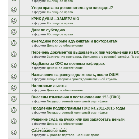
в форуме
Жилищное право
Утеря права на дополнительную площадь!?
в форуме
Жилищное право
КРИК ДУШИ --ЗАМЕРЗАЮ
в форуме
Жилищное право
Давали субсидию.......
в форуме
Жилищное право
ежегодное пособие адъюнктам и докторантам
в форуме
Денежное обеспечение
Перечень документов выдаваемых при увольнении из В
в форуме
Заключение контракта. Увольнение с военной службы. Пере
Надбавка за ОУС на военных кафедрах
в форуме
Денежное обеспечение
Назначение на равную должность, после ОШМ
в форуме
Общие вопросы прохождения военной службы
Налоговые льготы.
в форуме
Денежное обеспечение
Внесены изменения в постановление 153 (ГЖС)
в форуме
Государственный жилищный сертификат
Продление подпрограммы ГЖС на 2011-2015 годы
в форуме
Государственный жилищный сертификат
Решение суда на руках или как заработать деньги.
в форуме
Денежное обеспечение
Çàìå÷àòåëüíûé ñàéò
в форуме
О работе портала "Военное право"