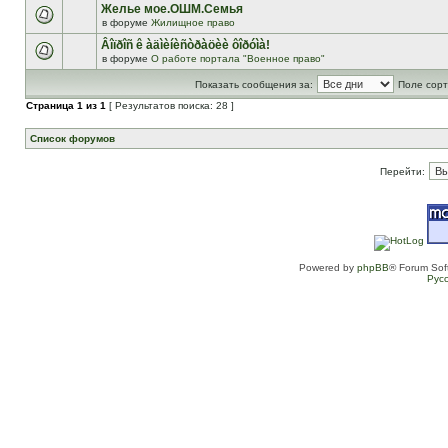
Желье мое.ОШМ.Семья
в форуме
Жилищное право
Âîïðîñ ê àäìèíèñòðàöèè ôîðóìà!
в форуме
О работе портала "Военное право"
Показать сообщения за:
Поле сорт
Страница
1
из
1
[ Результатов поиска: 28 ]
Список форумов
Перейти:
Powered by
phpBB
® Forum Sof
Рус