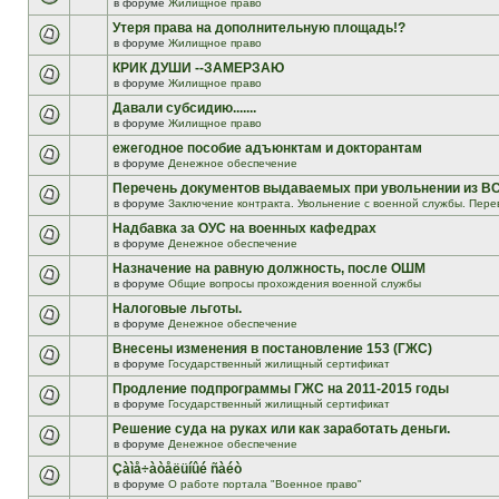
в форуме
Жилищное право
Утеря права на дополнительную площадь!?
в форуме
Жилищное право
КРИК ДУШИ --ЗАМЕРЗАЮ
в форуме
Жилищное право
Давали субсидию.......
в форуме
Жилищное право
ежегодное пособие адъюнктам и докторантам
в форуме
Денежное обеспечение
Перечень документов выдаваемых при увольнении из В
в форуме
Заключение контракта. Увольнение с военной службы. Пере
Надбавка за ОУС на военных кафедрах
в форуме
Денежное обеспечение
Назначение на равную должность, после ОШМ
в форуме
Общие вопросы прохождения военной службы
Налоговые льготы.
в форуме
Денежное обеспечение
Внесены изменения в постановление 153 (ГЖС)
в форуме
Государственный жилищный сертификат
Продление подпрограммы ГЖС на 2011-2015 годы
в форуме
Государственный жилищный сертификат
Решение суда на руках или как заработать деньги.
в форуме
Денежное обеспечение
Çàìå÷àòåëüíûé ñàéò
в форуме
О работе портала "Военное право"