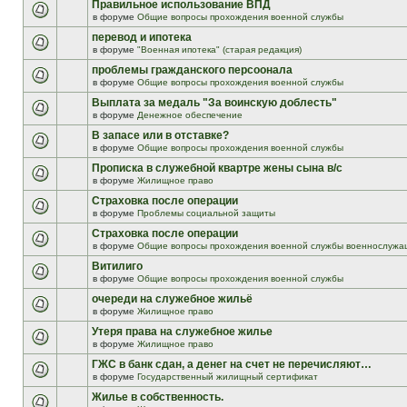
Правильное использование ВПД
в форуме
Общие вопросы прохождения военной службы
перевод и ипотека
в форуме
"Военная ипотека" (старая редакция)
проблемы гражданского персоонала
в форуме
Общие вопросы прохождения военной службы
Выплата за медаль "За воинскую доблесть"
в форуме
Денежное обеспечение
В запасе или в отставке?
в форуме
Общие вопросы прохождения военной службы
Прописка в служебной квартре жены сына в/с
в форуме
Жилищное право
Страховка после операции
в форуме
Проблемы социальной защиты
Страховка после операции
в форуме
Общие вопросы прохождения военной службы военнослужа
Витилиго
в форуме
Общие вопросы прохождения военной службы
очереди на служебное жильё
в форуме
Жилищное право
Утеря права на служебное жилье
в форуме
Жилищное право
ГЖС в банк сдан, а денег на счет не перечисляют…
в форуме
Государственный жилищный сертификат
Жилье в собственность.