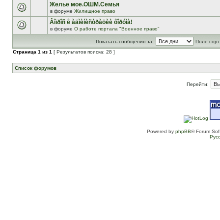
Желье мое.ОШМ.Семья
в форуме
Жилищное право
Âîïðîñ ê àäìèíèñòðàöèè ôîðóìà!
в форуме
О работе портала "Военное право"
Показать сообщения за:
Поле сорт
Страница
1
из
1
[ Результатов поиска: 28 ]
Список форумов
Перейти:
Powered by
phpBB
® Forum Sof
Рус