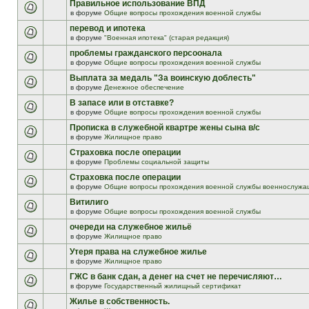
Правильное использование ВПД
в форуме
Общие вопросы прохождения военной службы
перевод и ипотека
в форуме
"Военная ипотека" (старая редакция)
проблемы гражданского персоонала
в форуме
Общие вопросы прохождения военной службы
Выплата за медаль "За воинскую доблесть"
в форуме
Денежное обеспечение
В запасе или в отставке?
в форуме
Общие вопросы прохождения военной службы
Прописка в служебной квартре жены сына в/с
в форуме
Жилищное право
Страховка после операции
в форуме
Проблемы социальной защиты
Страховка после операции
в форуме
Общие вопросы прохождения военной службы военнослужа
Витилиго
в форуме
Общие вопросы прохождения военной службы
очереди на служебное жильё
в форуме
Жилищное право
Утеря права на служебное жилье
в форуме
Жилищное право
ГЖС в банк сдан, а денег на счет не перечисляют…
в форуме
Государственный жилищный сертификат
Жилье в собственность.