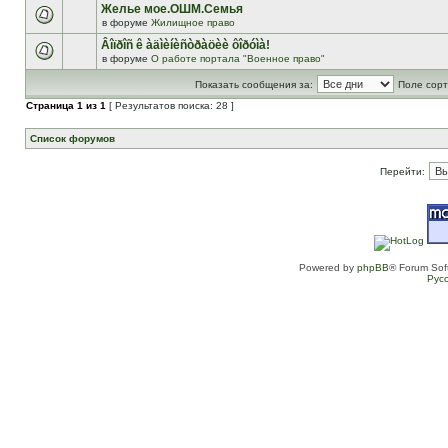
Желье мое.ОШМ.Семья
в форуме
Жилищное право
Âîïðîñ ê àäìèíèñòðàöèè ôîðóìà!
в форуме
О работе портала "Военное право"
Показать сообщения за:
Поле сорт
Страница
1
из
1
[ Результатов поиска: 28 ]
Список форумов
Перейти:
Powered by
phpBB
® Forum Sof
Рус