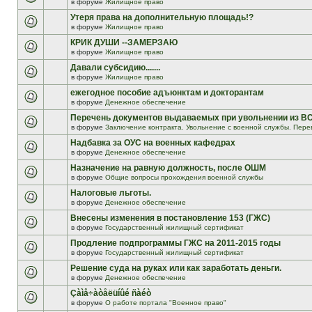
в форуме
Жилищное право
Утеря права на дополнительную площадь!?
в форуме
Жилищное право
КРИК ДУШИ --ЗАМЕРЗАЮ
в форуме
Жилищное право
Давали субсидию.......
в форуме
Жилищное право
ежегодное пособие адъюнктам и докторантам
в форуме
Денежное обеспечение
Перечень документов выдаваемых при увольнении из В
в форуме
Заключение контракта. Увольнение с военной службы. Пере
Надбавка за ОУС на военных кафедрах
в форуме
Денежное обеспечение
Назначение на равную должность, после ОШМ
в форуме
Общие вопросы прохождения военной службы
Налоговые льготы.
в форуме
Денежное обеспечение
Внесены изменения в постановление 153 (ГЖС)
в форуме
Государственный жилищный сертификат
Продление подпрограммы ГЖС на 2011-2015 годы
в форуме
Государственный жилищный сертификат
Решение суда на руках или как заработать деньги.
в форуме
Денежное обеспечение
Çàìå÷àòåëüíûé ñàéò
в форуме
О работе портала "Военное право"