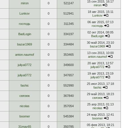
15 сен 2015, 16:17
miron
0
521147
miron
18 авг 2015, 15:11
Lunkov
0
512941
Lunkov
06 авг 2015, 07:13
господь
0
311345
господь
02 окт 2014, 08:05
BadLogin
0
334197
BadLogin
30 май 2014, 23:10
bazar1969
0
334484
bazar1969
13 сен 2013, 10:00
anton.naumof
0
353465
anton.naumof
20 авг 2013, 12:57
juliya0772
0
349600
juliya0772
19 авг 2013, 23:19
juliya0772
0
347657
juliya0772
25 июл 2013, 17:18
fashic
0
552990
fashic
29 май 2013, 18:23
связюк
0
367840
связюк
25 апр 2013, 01:13
nicolas
0
357054
nicolas
24 мар 2013, 12:41
boomer
0
545384
boomer
05 фев 2013, 18:21
31may65
0
350785