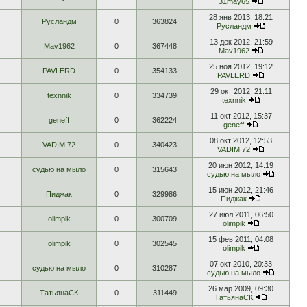
31may65
28 янв 2013, 18:21
Русландм
0
363824
Русландм
13 дек 2012, 21:59
Mav1962
0
367448
Mav1962
25 ноя 2012, 19:12
PAVLERD
0
354133
PAVLERD
29 окт 2012, 21:11
texnnik
0
334739
texnnik
11 окт 2012, 15:37
geneff
0
362224
geneff
08 окт 2012, 12:53
VADIM 72
0
340423
VADIM 72
20 июн 2012, 14:19
судью на мыло
0
315643
судью на мыло
15 июн 2012, 21:46
Пиджак
0
329986
Пиджак
27 июл 2011, 06:50
olimpik
0
300709
olimpik
15 фев 2011, 04:08
olimpik
0
302545
olimpik
07 окт 2010, 20:33
судью на мыло
0
310287
судью на мыло
26 мар 2009, 09:30
ТатьянаСК
0
311449
ТатьянаСК