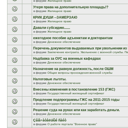
в форуме
Жилищное право
Утеря права на дополнительную площадь!?
в форуме
Жилищное право
КРИК ДУШИ --ЗАМЕРЗАЮ
в форуме
Жилищное право
Давали субсидию.......
в форуме
Жилищное право
ежегодное пособие адъюнктам и докторантам
в форуме
Денежное обеспечение
Перечень документов выдаваемых при увольнении из
в форуме
Заключение контракта. Увольнение с военной службы. Пе
Надбавка за ОУС на военных кафедрах
в форуме
Денежное обеспечение
Назначение на равную должность, после ОШМ
в форуме
Общие вопросы прохождения военной службы
Налоговые льготы.
в форуме
Денежное обеспечение
Внесены изменения в постановление 153 (ГЖС)
в форуме
Государственный жилищный сертификат
Продление подпрограммы ГЖС на 2011-2015 годы
в форуме
Государственный жилищный сертификат
Решение суда на руках или как заработать деньги.
в форуме
Денежное обеспечение
Çàìå÷àòåëüíûé ñàéò
в форуме
О работе портала "Военное право"