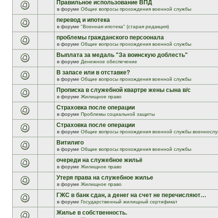
Правильное использование ВПД
в форуме
Общие вопросы прохождения военной службы
перевод и ипотека
в форуме
"Военная ипотека" (старая редакция)
проблемы гражданского персоонала
в форуме
Общие вопросы прохождения военной службы
Выплата за медаль "За воинскую доблесть"
в форуме
Денежное обеспечение
В запасе или в отставке?
в форуме
Общие вопросы прохождения военной службы
Прописка в служебной квартре жены сына в/с
в форуме
Жилищное право
Страховка после операции
в форуме
Проблемы социальной защиты
Страховка после операции
в форуме
Общие вопросы прохождения военной службы военнослу
Витилиго
в форуме
Общие вопросы прохождения военной службы
очереди на служебное жильё
в форуме
Жилищное право
Утеря права на служебное жилье
в форуме
Жилищное право
ГЖС в банк сдан, а денег на счет не перечисляют…
в форуме
Государственный жилищный сертификат
Жилье в собственность.