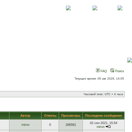
О проекте
Контакты
Новости
FAQ
Поиск
Текущее время: 06 авг 2026, 14:05
Часовой пояс: UTC + 4 часа
Автор
Ответы
Просмотры
Последнее сообщение
02 сен 2021, 15:54
miron
0
186581
miron