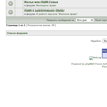
Желье мое.ОШМ.Семья
в форуме
Жилищное право
Âîïðîñ ê àäìèíèñòðàöèè ôîðóìà!
в форуме
О работе портала "Военное право"
Показать сообщения за:
Поле сорт
Страница
1
из
1
[ Результатов поиска: 28 ]
Список форумов
Перейти:
Powered by
phpBB
® Forum Sof
Рус