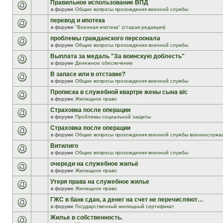
Правильное использование ВПД
в форуме
Общие вопросы прохождения военной службы
перевод и ипотека
в форуме
"Военная ипотека" (старая редакция)
проблемы гражданского персоонала
в форуме
Общие вопросы прохождения военной службы
Выплата за медаль "За воинскую доблесть"
в форуме
Денежное обеспечение
В запасе или в отставке?
в форуме
Общие вопросы прохождения военной службы
Прописка в служебной квартре жены сына в/с
в форуме
Жилищное право
Страховка после операции
в форуме
Проблемы социальной защиты
Страховка после операции
в форуме
Общие вопросы прохождения военной службы военнослужа
Витилиго
в форуме
Общие вопросы прохождения военной службы
очереди на служебное жильё
в форуме
Жилищное право
Утеря права на служебное жилье
в форуме
Жилищное право
ГЖС в банк сдан, а денег на счет не перечисляют…
в форуме
Государственный жилищный сертификат
Жилье в собственность.