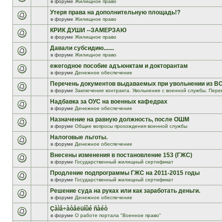
в форуме
Жилищное право
Утеря права на дополнительную площадь!?
в форуме
Жилищное право
КРИК ДУШИ --ЗАМЕРЗАЮ
в форуме
Жилищное право
Давали субсидию.......
в форуме
Жилищное право
ежегодное пособие адъюнктам и докторантам
в форуме
Денежное обеспечение
Перечень документов выдаваемых при увольнении из В
в форуме
Заключение контракта. Увольнение с военной службы. Пере
Надбавка за ОУС на военных кафедрах
в форуме
Денежное обеспечение
Назначение на равную должность, после ОШМ
в форуме
Общие вопросы прохождения военной службы
Налоговые льготы.
в форуме
Денежное обеспечение
Внесены изменения в постановление 153 (ГЖС)
в форуме
Государственный жилищный сертификат
Продление подпрограммы ГЖС на 2011-2015 годы
в форуме
Государственный жилищный сертификат
Решение суда на руках или как заработать деньги.
в форуме
Денежное обеспечение
Çàìå÷àòåëüíûé ñàéò
в форуме
О работе портала "Военное право"