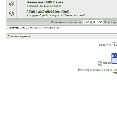
Желье мое.ОШМ.Семья
в форуме
Жилищное право
Âîïðîñ ê àäìèíèñòðàöèè ôîðóìà!
в форуме
О работе портала "Военное право"
Показать сообщения за:
Поле сорт
Страница
1
из
1
[ Результатов поиска: 28 ]
Список форумов
Перейти:
Powered by
phpBB
® Forum Sof
Рус