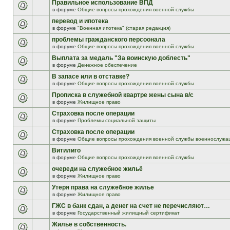
Правильное использование ВПД
в форуме
Общие вопросы прохождения военной службы
перевод и ипотека
в форуме
"Военная ипотека" (старая редакция)
проблемы гражданского персоонала
в форуме
Общие вопросы прохождения военной службы
Выплата за медаль "За воинскую доблесть"
в форуме
Денежное обеспечение
В запасе или в отставке?
в форуме
Общие вопросы прохождения военной службы
Прописка в служебной квартре жены сына в/с
в форуме
Жилищное право
Страховка после операции
в форуме
Проблемы социальной защиты
Страховка после операции
в форуме
Общие вопросы прохождения военной службы военнослужа
Витилиго
в форуме
Общие вопросы прохождения военной службы
очереди на служебное жильё
в форуме
Жилищное право
Утеря права на служебное жилье
в форуме
Жилищное право
ГЖС в банк сдан, а денег на счет не перечисляют…
в форуме
Государственный жилищный сертификат
Жилье в собственность.