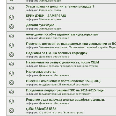
в форуме
Жилищное право
Утеря права на дополнительную площадь!?
в форуме
Жилищное право
КРИК ДУШИ --ЗАМЕРЗАЮ
в форуме
Жилищное право
Давали субсидию.......
в форуме
Жилищное право
ежегодное пособие адъюнктам и докторантам
в форуме
Денежное обеспечение
Перечень документов выдаваемых при увольнении из В
в форуме
Заключение контракта. Увольнение с военной службы. Пере
Надбавка за ОУС на военных кафедрах
в форуме
Денежное обеспечение
Назначение на равную должность, после ОШМ
в форуме
Общие вопросы прохождения военной службы
Налоговые льготы.
в форуме
Денежное обеспечение
Внесены изменения в постановление 153 (ГЖС)
в форуме
Государственный жилищный сертификат
Продление подпрограммы ГЖС на 2011-2015 годы
в форуме
Государственный жилищный сертификат
Решение суда на руках или как заработать деньги.
в форуме
Денежное обеспечение
Çàìå÷àòåëüíûé ñàéò
в форуме
О работе портала "Военное право"