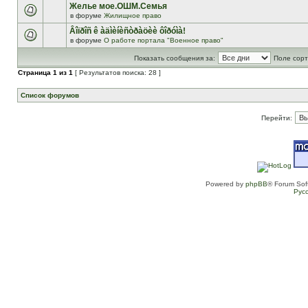
Желье мое.ОШМ.Семья
в форуме
Жилищное право
Âîïðîñ ê àäìèíèñòðàöèè ôîðóìà!
в форуме
О работе портала "Военное право"
Показать сообщения за:
Поле сорт
Страница
1
из
1
[ Результатов поиска: 28 ]
Список форумов
Перейти:
Powered by
phpBB
® Forum Sof
Рус