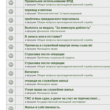
Правильное использование ВПД
в форуме
Общие вопросы прохождения военной службы
перевод и ипотека
в форуме
"Военная ипотека" (старая редакция)
проблемы гражданского персоонала
в форуме
Общие вопросы прохождения военной службы
Выплата за медаль "За воинскую доблесть"
в форуме
Денежное обеспечение
В запасе или в отставке?
в форуме
Общие вопросы прохождения военной службы
Прописка в служебной квартре жены сына в/с
в форуме
Жилищное право
Страховка после операции
в форуме
Проблемы социальной защиты
Страховка после операции
в форуме
Общие вопросы прохождения военной службы военнослужа
Витилиго
в форуме
Общие вопросы прохождения военной службы
очереди на служебное жильё
в форуме
Жилищное право
Утеря права на служебное жилье
в форуме
Жилищное право
ГЖС в банк сдан, а денег на счет не перечисляют…
в форуме
Государственный жилищный сертификат
Жилье в собственность.