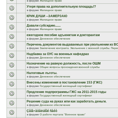
в форуме
Жилищное право
Утеря права на дополнительную площадь!?
в форуме
Жилищное право
КРИК ДУШИ --ЗАМЕРЗАЮ
в форуме
Жилищное право
Давали субсидию.......
в форуме
Жилищное право
ежегодное пособие адъюнктам и докторантам
в форуме
Денежное обеспечение
Перечень документов выдаваемых при увольнении из В
в форуме
Заключение контракта. Увольнение с военной службы. Пере
Надбавка за ОУС на военных кафедрах
в форуме
Денежное обеспечение
Назначение на равную должность, после ОШМ
в форуме
Общие вопросы прохождения военной службы
Налоговые льготы.
в форуме
Денежное обеспечение
Внесены изменения в постановление 153 (ГЖС)
в форуме
Государственный жилищный сертификат
Продление подпрограммы ГЖС на 2011-2015 годы
в форуме
Государственный жилищный сертификат
Решение суда на руках или как заработать деньги.
в форуме
Денежное обеспечение
Çàìå÷àòåëüíûé ñàéò
в форуме
О работе портала "Военное право"