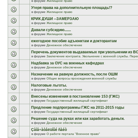
в форуме
Жилищное право
Утеря права на дополнительную площадь!?
в форуме
Жилищное право
КРИК ДУШИ --ЗАМЕРЗАЮ
в форуме
Жилищное право
Давали субсидию.......
в форуме
Жилищное право
ежегодное пособие адъюнктам и докторантам
в форуме
Денежное обеспечение
Перечень документов выдаваемых при увольнении из В
в форуме
Заключение контракта. Увольнение с военной службы. Пере
Надбавка за ОУС на военных кафедрах
в форуме
Денежное обеспечение
Назначение на равную должность, после ОШМ
в форуме
Общие вопросы прохождения военной службы
Налоговые льготы.
в форуме
Денежное обеспечение
Внесены изменения в постановление 153 (ГЖС)
в форуме
Государственный жилищный сертификат
Продление подпрограммы ГЖС на 2011-2015 годы
в форуме
Государственный жилищный сертификат
Решение суда на руках или как заработать деньги.
в форуме
Денежное обеспечение
Çàìå÷àòåëüíûé ñàéò
в форуме
О работе портала "Военное право"