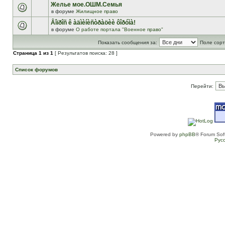
Желье мое.ОШМ.Семья
в форуме
Жилищное право
Âîïðîñ ê àäìèíèñòðàöèè ôîðóìà!
в форуме
О работе портала "Военное право"
Показать сообщения за:
Поле сорт
Страница
1
из
1
[ Результатов поиска: 28 ]
Список форумов
Перейти:
Powered by
phpBB
® Forum Sof
Рус