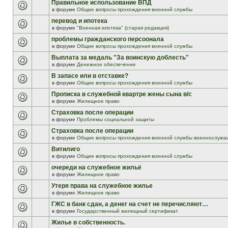
Правильное использование ВПД
в форуме
Общие вопросы прохождения военной службы
перевод и ипотека
в форуме
"Военная ипотека" (старая редакция)
проблемы гражданского персоонала
в форуме
Общие вопросы прохождения военной службы
Выплата за медаль "За воинскую доблесть"
в форуме
Денежное обеспечение
В запасе или в отставке?
в форуме
Общие вопросы прохождения военной службы
Прописка в служебной квартре жены сына в/с
в форуме
Жилищное право
Страховка после операции
в форуме
Проблемы социальной защиты
Страховка после операции
в форуме
Общие вопросы прохождения военной службы военнослужа
Витилиго
в форуме
Общие вопросы прохождения военной службы
очереди на служебное жильё
в форуме
Жилищное право
Утеря права на служебное жилье
в форуме
Жилищное право
ГЖС в банк сдан, а денег на счет не перечисляют…
в форуме
Государственный жилищный сертификат
Жилье в собственность.