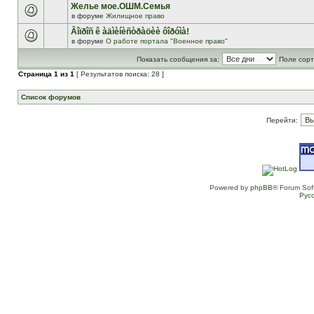
Желье мое.ОШМ.Семья
в форуме
Жилищное право
Âîïðîñ ê àäìèíèñòðàöèè ôîðóìà!
в форуме
О работе портала "Военное право"
Показать сообщения за:
Поле сорт
Страница
1
из
1
[ Результатов поиска: 28 ]
Список форумов
Перейти:
Powered by
phpBB
® Forum Sof
Рус