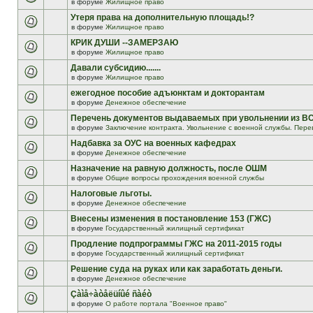
в форуме
Жилищное право
Утеря права на дополнительную площадь!?
в форуме
Жилищное право
КРИК ДУШИ --ЗАМЕРЗАЮ
в форуме
Жилищное право
Давали субсидию.......
в форуме
Жилищное право
ежегодное пособие адъюнктам и докторантам
в форуме
Денежное обеспечение
Перечень документов выдаваемых при увольнении из В
в форуме
Заключение контракта. Увольнение с военной службы. Пере
Надбавка за ОУС на военных кафедрах
в форуме
Денежное обеспечение
Назначение на равную должность, после ОШМ
в форуме
Общие вопросы прохождения военной службы
Налоговые льготы.
в форуме
Денежное обеспечение
Внесены изменения в постановление 153 (ГЖС)
в форуме
Государственный жилищный сертификат
Продление подпрограммы ГЖС на 2011-2015 годы
в форуме
Государственный жилищный сертификат
Решение суда на руках или как заработать деньги.
в форуме
Денежное обеспечение
Çàìå÷àòåëüíûé ñàéò
в форуме
О работе портала "Военное право"