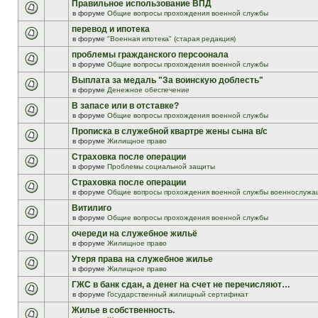
Правильное использование ВПД
в форуме
Общие вопросы прохождения военной службы
перевод и ипотека
в форуме
"Военная ипотека" (старая редакция)
проблемы гражданского персоонала
в форуме
Общие вопросы прохождения военной службы
Выплата за медаль "За воинскую доблесть"
в форуме
Денежное обеспечение
В запасе или в отставке?
в форуме
Общие вопросы прохождения военной службы
Прописка в служебной квартре жены сына в/с
в форуме
Жилищное право
Страховка после операции
в форуме
Проблемы социальной защиты
Страховка после операции
в форуме
Общие вопросы прохождения военной службы военнослужа
Витилиго
в форуме
Общие вопросы прохождения военной службы
очереди на служебное жильё
в форуме
Жилищное право
Утеря права на служебное жилье
в форуме
Жилищное право
ГЖС в банк сдан, а денег на счет не перечисляют…
в форуме
Государственный жилищный сертификат
Жилье в собственность.