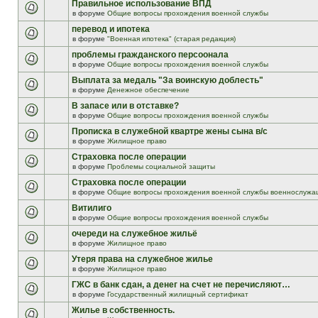
Правильное использование ВПД
в форуме
Общие вопросы прохождения военной службы
перевод и ипотека
в форуме
"Военная ипотека" (старая редакция)
проблемы гражданского персоонала
в форуме
Общие вопросы прохождения военной службы
Выплата за медаль "За воинскую доблесть"
в форуме
Денежное обеспечение
В запасе или в отставке?
в форуме
Общие вопросы прохождения военной службы
Прописка в служебной квартре жены сына в/с
в форуме
Жилищное право
Страховка после операции
в форуме
Проблемы социальной защиты
Страховка после операции
в форуме
Общие вопросы прохождения военной службы военнослужа
Витилиго
в форуме
Общие вопросы прохождения военной службы
очереди на служебное жильё
в форуме
Жилищное право
Утеря права на служебное жилье
в форуме
Жилищное право
ГЖС в банк сдан, а денег на счет не перечисляют…
в форуме
Государственный жилищный сертификат
Жилье в собственность.