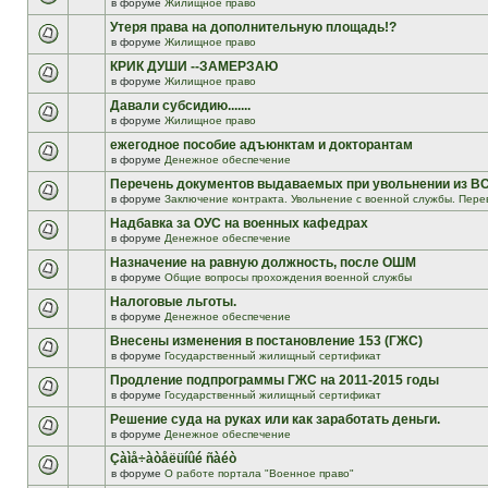
в форуме
Жилищное право
Утеря права на дополнительную площадь!?
в форуме
Жилищное право
КРИК ДУШИ --ЗАМЕРЗАЮ
в форуме
Жилищное право
Давали субсидию.......
в форуме
Жилищное право
ежегодное пособие адъюнктам и докторантам
в форуме
Денежное обеспечение
Перечень документов выдаваемых при увольнении из В
в форуме
Заключение контракта. Увольнение с военной службы. Пере
Надбавка за ОУС на военных кафедрах
в форуме
Денежное обеспечение
Назначение на равную должность, после ОШМ
в форуме
Общие вопросы прохождения военной службы
Налоговые льготы.
в форуме
Денежное обеспечение
Внесены изменения в постановление 153 (ГЖС)
в форуме
Государственный жилищный сертификат
Продление подпрограммы ГЖС на 2011-2015 годы
в форуме
Государственный жилищный сертификат
Решение суда на руках или как заработать деньги.
в форуме
Денежное обеспечение
Çàìå÷àòåëüíûé ñàéò
в форуме
О работе портала "Военное право"