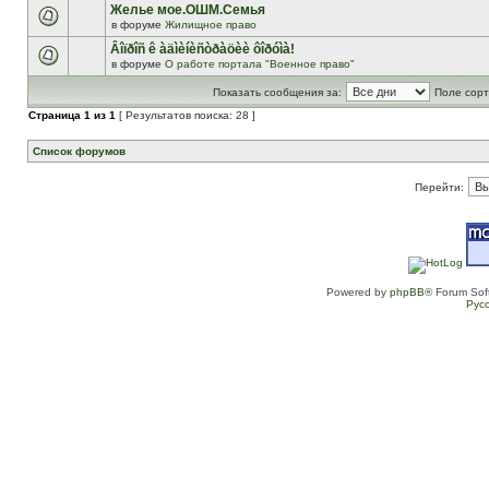
Желье мое.ОШМ.Семья
в форуме
Жилищное право
Âîïðîñ ê àäìèíèñòðàöèè ôîðóìà!
в форуме
О работе портала "Военное право"
Показать сообщения за:
Поле сорт
Страница
1
из
1
[ Результатов поиска: 28 ]
Список форумов
Перейти:
Powered by
phpBB
® Forum Sof
Рус