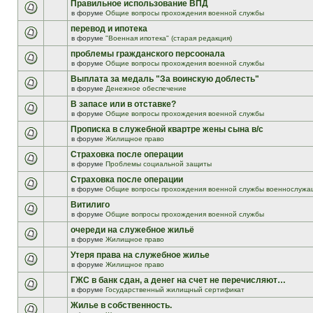
Правильное использование ВПД
в форуме
Общие вопросы прохождения военной службы
перевод и ипотека
в форуме
"Военная ипотека" (старая редакция)
проблемы гражданского персоонала
в форуме
Общие вопросы прохождения военной службы
Выплата за медаль "За воинскую доблесть"
в форуме
Денежное обеспечение
В запасе или в отставке?
в форуме
Общие вопросы прохождения военной службы
Прописка в служебной квартре жены сына в/с
в форуме
Жилищное право
Страховка после операции
в форуме
Проблемы социальной защиты
Страховка после операции
в форуме
Общие вопросы прохождения военной службы военнослужа
Витилиго
в форуме
Общие вопросы прохождения военной службы
очереди на служебное жильё
в форуме
Жилищное право
Утеря права на служебное жилье
в форуме
Жилищное право
ГЖС в банк сдан, а денег на счет не перечисляют…
в форуме
Государственный жилищный сертификат
Жилье в собственность.