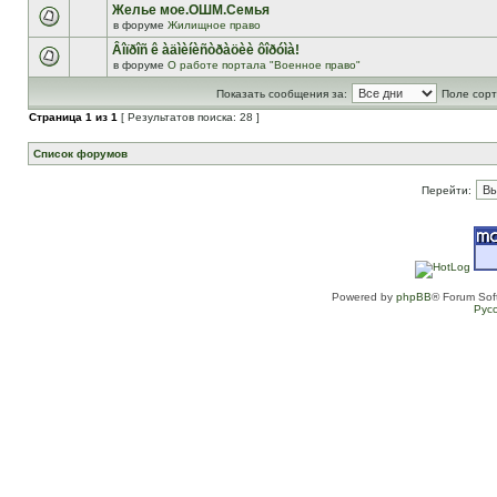
Желье мое.ОШМ.Семья
в форуме
Жилищное право
Âîïðîñ ê àäìèíèñòðàöèè ôîðóìà!
в форуме
О работе портала "Военное право"
Показать сообщения за:
Поле сорт
Страница
1
из
1
[ Результатов поиска: 28 ]
Список форумов
Перейти:
Powered by
phpBB
® Forum Sof
Рус