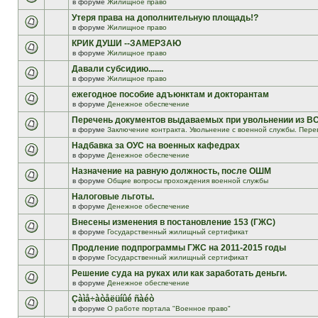
в форуме
Жилищное право
Утеря права на дополнительную площадь!?
в форуме
Жилищное право
КРИК ДУШИ --ЗАМЕРЗАЮ
в форуме
Жилищное право
Давали субсидию.......
в форуме
Жилищное право
ежегодное пособие адъюнктам и докторантам
в форуме
Денежное обеспечение
Перечень документов выдаваемых при увольнении из В
в форуме
Заключение контракта. Увольнение с военной службы. Пере
Надбавка за ОУС на военных кафедрах
в форуме
Денежное обеспечение
Назначение на равную должность, после ОШМ
в форуме
Общие вопросы прохождения военной службы
Налоговые льготы.
в форуме
Денежное обеспечение
Внесены изменения в постановление 153 (ГЖС)
в форуме
Государственный жилищный сертификат
Продление подпрограммы ГЖС на 2011-2015 годы
в форуме
Государственный жилищный сертификат
Решение суда на руках или как заработать деньги.
в форуме
Денежное обеспечение
Çàìå÷àòåëüíûé ñàéò
в форуме
О работе портала "Военное право"