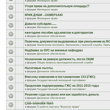
в форуме
Жилищное право
Утеря права на дополнительную площадь!?
в форуме
Жилищное право
КРИК ДУШИ --ЗАМЕРЗАЮ
в форуме
Жилищное право
Давали субсидию.......
в форуме
Жилищное право
ежегодное пособие адъюнктам и докторантам
в форуме
Денежное обеспечение
Перечень документов выдаваемых при увольнении из В
в форуме
Заключение контракта. Увольнение с военной службы. Пере
Надбавка за ОУС на военных кафедрах
в форуме
Денежное обеспечение
Назначение на равную должность, после ОШМ
в форуме
Общие вопросы прохождения военной службы
Налоговые льготы.
в форуме
Денежное обеспечение
Внесены изменения в постановление 153 (ГЖС)
в форуме
Государственный жилищный сертификат
Продление подпрограммы ГЖС на 2011-2015 годы
в форуме
Государственный жилищный сертификат
Решение суда на руках или как заработать деньги.
в форуме
Денежное обеспечение
Çàìå÷àòåëüíûé ñàéò
в форуме
О работе портала "Военное право"