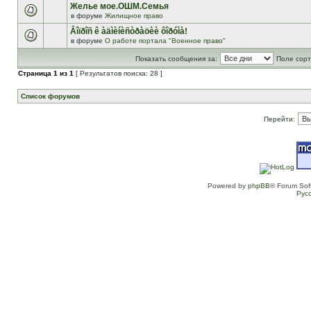
Желье мое.ОШМ.Семья
в форуме
Жилищное право
Âîïðîñ ê àäìèíèñòðàöèè ôîðóìà!
в форуме
О работе портала "Военное право"
Показать сообщения за:
Поле сорт
Страница
1
из
1
[ Результатов поиска: 28 ]
Список форумов
Перейти:
Powered by
phpBB
® Forum Sof
Рус