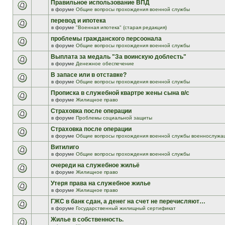
Правильное использование ВПД
в форуме
Общие вопросы прохождения военной службы
перевод и ипотека
в форуме
"Военная ипотека" (старая редакция)
проблемы гражданского персоонала
в форуме
Общие вопросы прохождения военной службы
Выплата за медаль "За воинскую доблесть"
в форуме
Денежное обеспечение
В запасе или в отставке?
в форуме
Общие вопросы прохождения военной службы
Прописка в служебной квартре жены сына в/с
в форуме
Жилищное право
Страховка после операции
в форуме
Проблемы социальной защиты
Страховка после операции
в форуме
Общие вопросы прохождения военной службы военнослужа
Витилиго
в форуме
Общие вопросы прохождения военной службы
очереди на служебное жильё
в форуме
Жилищное право
Утеря права на служебное жилье
в форуме
Жилищное право
ГЖС в банк сдан, а денег на счет не перечисляют…
в форуме
Государственный жилищный сертификат
Жилье в собственность.