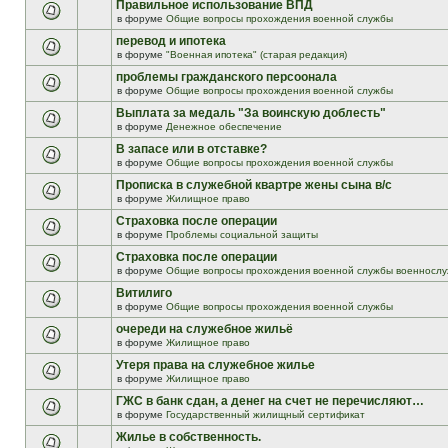
Правильное использование ВПД
в форуме
Общие вопросы прохождения военной службы
перевод и ипотека
в форуме
"Военная ипотека" (старая редакция)
проблемы гражданского персоонала
в форуме
Общие вопросы прохождения военной службы
Выплата за медаль "За воинскую доблесть"
в форуме
Денежное обеспечение
В запасе или в отставке?
в форуме
Общие вопросы прохождения военной службы
Прописка в служебной квартре жены сына в/с
в форуме
Жилищное право
Страховка после операции
в форуме
Проблемы социальной защиты
Страховка после операции
в форуме
Общие вопросы прохождения военной службы военнослу
Витилиго
в форуме
Общие вопросы прохождения военной службы
очереди на служебное жильё
в форуме
Жилищное право
Утеря права на служебное жилье
в форуме
Жилищное право
ГЖС в банк сдан, а денег на счет не перечисляют…
в форуме
Государственный жилищный сертификат
Жилье в собственность.