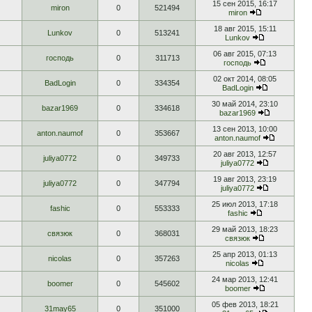
15 сен 2015, 16:17
miron
0
521494
miron
18 авг 2015, 15:11
Lunkov
0
513241
Lunkov
06 авг 2015, 07:13
господь
0
311713
господь
02 окт 2014, 08:05
BadLogin
0
334354
BadLogin
30 май 2014, 23:10
bazar1969
0
334618
bazar1969
13 сен 2013, 10:00
anton.naumof
0
353667
anton.naumof
20 авг 2013, 12:57
juliya0772
0
349733
juliya0772
19 авг 2013, 23:19
juliya0772
0
347794
juliya0772
25 июл 2013, 17:18
fashic
0
553333
fashic
29 май 2013, 18:23
связюк
0
368031
связюк
25 апр 2013, 01:13
nicolas
0
357263
nicolas
24 мар 2013, 12:41
boomer
0
545602
boomer
05 фев 2013, 18:21
31may65
0
351000