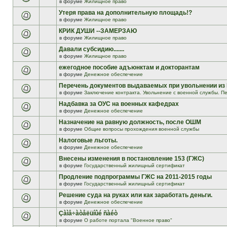
в форуме
Жилищное право
Утеря права на дополнительную площадь!?
в форуме
Жилищное право
КРИК ДУШИ --ЗАМЕРЗАЮ
в форуме
Жилищное право
Давали субсидию.......
в форуме
Жилищное право
ежегодное пособие адъюнктам и докторантам
в форуме
Денежное обеспечение
Перечень документов выдаваемых при увольнении из
в форуме
Заключение контракта. Увольнение с военной службы. Пе
Надбавка за ОУС на военных кафедрах
в форуме
Денежное обеспечение
Назначение на равную должность, после ОШМ
в форуме
Общие вопросы прохождения военной службы
Налоговые льготы.
в форуме
Денежное обеспечение
Внесены изменения в постановление 153 (ГЖС)
в форуме
Государственный жилищный сертификат
Продление подпрограммы ГЖС на 2011-2015 годы
в форуме
Государственный жилищный сертификат
Решение суда на руках или как заработать деньги.
в форуме
Денежное обеспечение
Çàìå÷àòåëüíûé ñàéò
в форуме
О работе портала "Военное право"