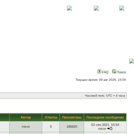
О проекте
Контакты
Новости
FAQ
Поиск
Текущее время: 09 авг 2026, 15:09
Часовой пояс: UTC + 4 часа
Автор
Ответы
Просмотры
Последнее сообщение
02 сен 2021, 15:54
miron
0
186820
miron