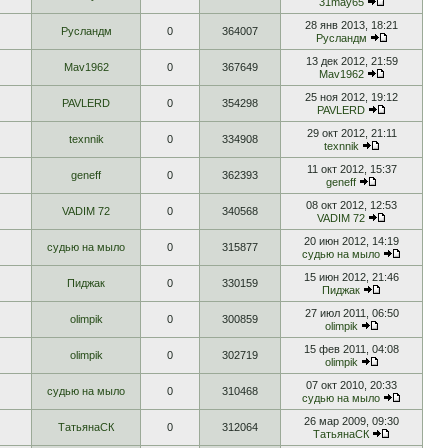
31may65
28 янв 2013, 18:21
Русландм
0
364007
Русландм
13 дек 2012, 21:59
Mav1962
0
367649
Mav1962
25 ноя 2012, 19:12
PAVLERD
0
354298
PAVLERD
29 окт 2012, 21:11
texnnik
0
334908
texnnik
11 окт 2012, 15:37
geneff
0
362393
geneff
08 окт 2012, 12:53
VADIM 72
0
340568
VADIM 72
20 июн 2012, 14:19
судью на мыло
0
315877
судью на мыло
15 июн 2012, 21:46
Пиджак
0
330159
Пиджак
27 июл 2011, 06:50
olimpik
0
300859
olimpik
15 фев 2011, 04:08
olimpik
0
302719
olimpik
07 окт 2010, 20:33
судью на мыло
0
310468
судью на мыло
26 мар 2009, 09:30
ТатьянаСК
0
312064
ТатьянаСК