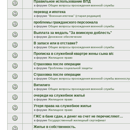
Правильное использование ВПД
в форуме
Общие вопросы прохождения военной службы
перевод и ипотека
в форуме
"Военная ипотека" (старая редакция)
проблемы гражданского персоонала
в форуме
Общие вопросы прохождения военной службы
Выплата за медаль "За воинскую доблесть"
в форуме
Денежное обеспечение
В запасе или в отставке?
в форуме
Общие вопросы прохождения военной службы
Прописка в служебной квартре жены сына в/с
в форуме
Жилищное право
Страховка после операции
в форуме
Проблемы социальной защиты
Страховка после операции
в форуме
Общие вопросы прохождения военной службы военнослу
Витилиго
в форуме
Общие вопросы прохождения военной службы
очереди на служебное жильё
в форуме
Жилищное право
Утеря права на служебное жилье
в форуме
Жилищное право
ГЖС в банк сдан, а денег на счет не перечисляют…
в форуме
Государственный жилищный сертификат
Жилье в собственность.