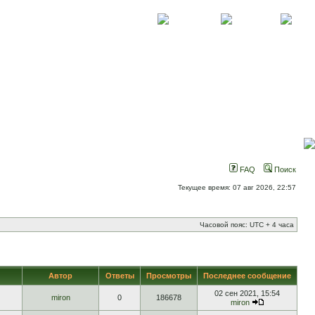
О проекте
Контакты
Новости
FAQ
Поиск
Текущее время: 07 авг 2026, 22:57
Часовой пояс: UTC + 4 часа
Автор
Ответы
Просмотры
Последнее сообщение
02 сен 2021, 15:54
miron
0
186678
miron