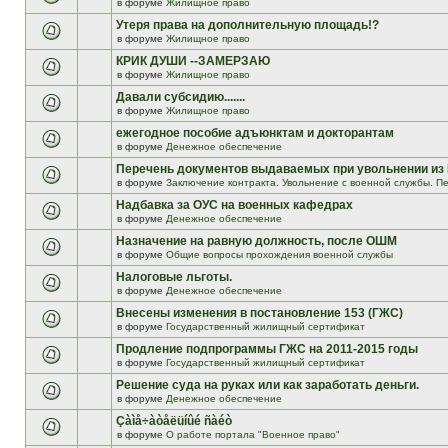
в форуме
Жилищное право
Утеря права на дополнительную площадь!?
в форуме
Жилищное право
КРИК ДУШИ --ЗАМЕРЗАЮ
в форуме
Жилищное право
Давали субсидию.......
в форуме
Жилищное право
ежегодное пособие адъюнктам и докторантам
в форуме
Денежное обеспечение
Перечень документов выдаваемых при увольнении из
в форуме
Заключение контракта. Увольнение с военной службы. Пе
Надбавка за ОУС на военных кафедрах
в форуме
Денежное обеспечение
Назначение на равную должность, после ОШМ
в форуме
Общие вопросы прохождения военной службы
Налоговые льготы.
в форуме
Денежное обеспечение
Внесены изменения в постановление 153 (ГЖС)
в форуме
Государственный жилищный сертификат
Продление подпрограммы ГЖС на 2011-2015 годы
в форуме
Государственный жилищный сертификат
Решение суда на руках или как заработать деньги.
в форуме
Денежное обеспечение
Çàìå÷àòåëüíûé ñàéò
в форуме
О работе портала "Военное право"