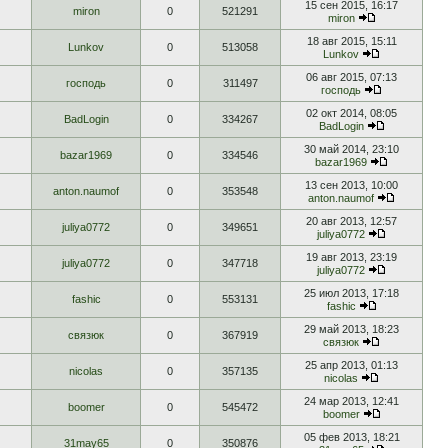
15 сен 2015, 16:17
miron
0
521291
miron
18 авг 2015, 15:11
Lunkov
0
513058
Lunkov
06 авг 2015, 07:13
господь
0
311497
господь
02 окт 2014, 08:05
BadLogin
0
334267
BadLogin
30 май 2014, 23:10
bazar1969
0
334546
bazar1969
13 сен 2013, 10:00
anton.naumof
0
353548
anton.naumof
20 авг 2013, 12:57
juliya0772
0
349651
juliya0772
19 авг 2013, 23:19
juliya0772
0
347718
juliya0772
25 июл 2013, 17:18
fashic
0
553131
fashic
29 май 2013, 18:23
связюк
0
367919
связюк
25 апр 2013, 01:13
nicolas
0
357135
nicolas
24 мар 2013, 12:41
boomer
0
545472
boomer
05 фев 2013, 18:21
31may65
0
350876