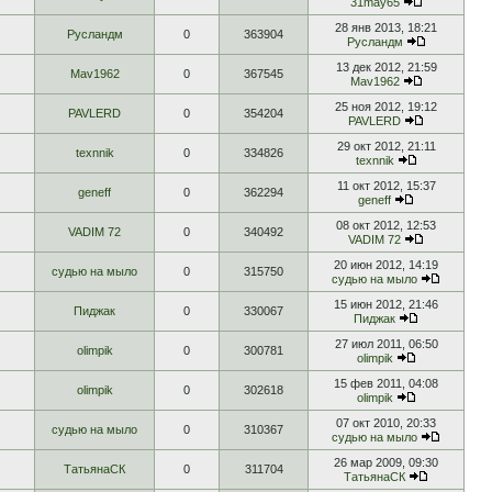
31may65
28 янв 2013, 18:21
Русландм
0
363904
Русландм
13 дек 2012, 21:59
Mav1962
0
367545
Mav1962
25 ноя 2012, 19:12
PAVLERD
0
354204
PAVLERD
29 окт 2012, 21:11
texnnik
0
334826
texnnik
11 окт 2012, 15:37
geneff
0
362294
geneff
08 окт 2012, 12:53
VADIM 72
0
340492
VADIM 72
20 июн 2012, 14:19
судью на мыло
0
315750
судью на мыло
15 июн 2012, 21:46
Пиджак
0
330067
Пиджак
27 июл 2011, 06:50
olimpik
0
300781
olimpik
15 фев 2011, 04:08
olimpik
0
302618
olimpik
07 окт 2010, 20:33
судью на мыло
0
310367
судью на мыло
26 мар 2009, 09:30
ТатьянаСК
0
311704
ТатьянаСК