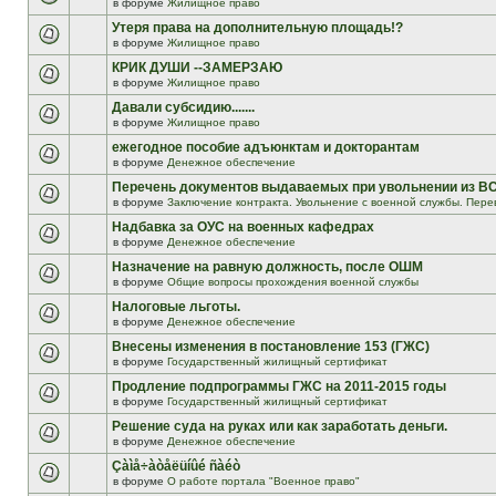
в форуме
Жилищное право
Утеря права на дополнительную площадь!?
в форуме
Жилищное право
КРИК ДУШИ --ЗАМЕРЗАЮ
в форуме
Жилищное право
Давали субсидию.......
в форуме
Жилищное право
ежегодное пособие адъюнктам и докторантам
в форуме
Денежное обеспечение
Перечень документов выдаваемых при увольнении из В
в форуме
Заключение контракта. Увольнение с военной службы. Пере
Надбавка за ОУС на военных кафедрах
в форуме
Денежное обеспечение
Назначение на равную должность, после ОШМ
в форуме
Общие вопросы прохождения военной службы
Налоговые льготы.
в форуме
Денежное обеспечение
Внесены изменения в постановление 153 (ГЖС)
в форуме
Государственный жилищный сертификат
Продление подпрограммы ГЖС на 2011-2015 годы
в форуме
Государственный жилищный сертификат
Решение суда на руках или как заработать деньги.
в форуме
Денежное обеспечение
Çàìå÷àòåëüíûé ñàéò
в форуме
О работе портала "Военное право"