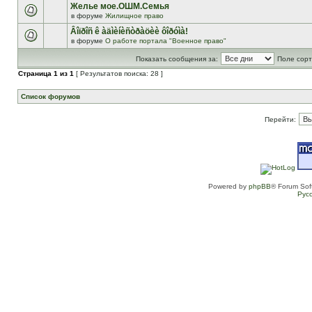
Желье мое.ОШМ.Семья
в форуме
Жилищное право
Âîïðîñ ê àäìèíèñòðàöèè ôîðóìà!
в форуме
О работе портала "Военное право"
Показать сообщения за:
Поле сорт
Страница
1
из
1
[ Результатов поиска: 28 ]
Список форумов
Перейти:
Powered by
phpBB
® Forum Sof
Рус