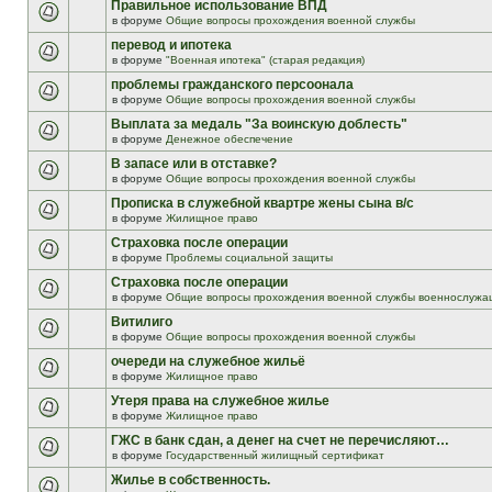
Правильное использование ВПД
в форуме
Общие вопросы прохождения военной службы
перевод и ипотека
в форуме
"Военная ипотека" (старая редакция)
проблемы гражданского персоонала
в форуме
Общие вопросы прохождения военной службы
Выплата за медаль "За воинскую доблесть"
в форуме
Денежное обеспечение
В запасе или в отставке?
в форуме
Общие вопросы прохождения военной службы
Прописка в служебной квартре жены сына в/с
в форуме
Жилищное право
Страховка после операции
в форуме
Проблемы социальной защиты
Страховка после операции
в форуме
Общие вопросы прохождения военной службы военнослужа
Витилиго
в форуме
Общие вопросы прохождения военной службы
очереди на служебное жильё
в форуме
Жилищное право
Утеря права на служебное жилье
в форуме
Жилищное право
ГЖС в банк сдан, а денег на счет не перечисляют…
в форуме
Государственный жилищный сертификат
Жилье в собственность.