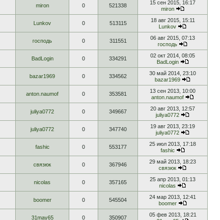
15 сен 2015, 16:17
miron
0
521338
miron
18 авг 2015, 15:11
Lunkov
0
513115
Lunkov
06 авг 2015, 07:13
господь
0
311551
господь
02 окт 2014, 08:05
BadLogin
0
334291
BadLogin
30 май 2014, 23:10
bazar1969
0
334562
bazar1969
13 сен 2013, 10:00
anton.naumof
0
353581
anton.naumof
20 авг 2013, 12:57
juliya0772
0
349667
juliya0772
19 авг 2013, 23:19
juliya0772
0
347740
juliya0772
25 июл 2013, 17:18
fashic
0
553177
fashic
29 май 2013, 18:23
связюк
0
367946
связюк
25 апр 2013, 01:13
nicolas
0
357165
nicolas
24 мар 2013, 12:41
boomer
0
545504
boomer
05 фев 2013, 18:21
31may65
0
350907