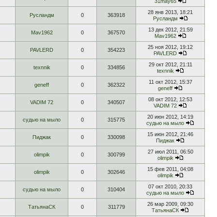
31may65
28 янв 2013, 18:21
Русландм
0
363918
Русландм
13 дек 2012, 21:59
Mav1962
0
367570
Mav1962
25 ноя 2012, 19:12
PAVLERD
0
354223
PAVLERD
29 окт 2012, 21:11
texnnik
0
334856
texnnik
11 окт 2012, 15:37
geneff
0
362322
geneff
08 окт 2012, 12:53
VADIM 72
0
340507
VADIM 72
20 июн 2012, 14:19
судью на мыло
0
315775
судью на мыло
15 июн 2012, 21:46
Пиджак
0
330098
Пиджак
27 июл 2011, 06:50
olimpik
0
300799
olimpik
15 фев 2011, 04:08
olimpik
0
302646
olimpik
07 окт 2010, 20:33
судью на мыло
0
310404
судью на мыло
26 мар 2009, 09:30
ТатьянаСК
0
311779
ТатьянаСК