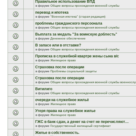
Правильное использование ВПД
в форуме
Общие вопросы прохождения военной службы
перевод и ипотека
в форуме
"Военная ипотека" (старая редакция)
проблемы гражданского персоонала
в форуме
Общие вопросы прохождения военной службы
Выплата за медаль "За воинскую доблесть"
в форуме
Денежное обеспечение
В запасе или в отставке?
в форуме
Общие вопросы прохождения военной службы
Прописка в служебной квартре жены сына в/с
в форуме
Жилищное право
Страховка после операции
в форуме
Проблемы социальной защиты
Страховка после операции
в форуме
Общие вопросы прохождения военной службы военнослу
Витилиго
в форуме
Общие вопросы прохождения военной службы
очереди на служебное жильё
в форуме
Жилищное право
Утеря права на служебное жилье
в форуме
Жилищное право
ГЖС в банк сдан, а денег на счет не перечисляют…
в форуме
Государственный жилищный сертификат
Жилье в собственность.