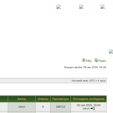
О проекте
Контакты
Новости
FAQ
Поиск
Текущее время: 08 авг 2026, 09:36
Часовой пояс: UTC + 4 часа
Автор
Ответы
Просмотры
Последнее сообщение
02 сен 2021, 15:54
miron
0
186712
miron