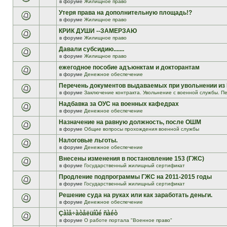
в форуме
Жилищное право
Утеря права на дополнительную площадь!?
в форуме
Жилищное право
КРИК ДУШИ --ЗАМЕРЗАЮ
в форуме
Жилищное право
Давали субсидию.......
в форуме
Жилищное право
ежегодное пособие адъюнктам и докторантам
в форуме
Денежное обеспечение
Перечень документов выдаваемых при увольнении из
в форуме
Заключение контракта. Увольнение с военной службы. Пе
Надбавка за ОУС на военных кафедрах
в форуме
Денежное обеспечение
Назначение на равную должность, после ОШМ
в форуме
Общие вопросы прохождения военной службы
Налоговые льготы.
в форуме
Денежное обеспечение
Внесены изменения в постановление 153 (ГЖС)
в форуме
Государственный жилищный сертификат
Продление подпрограммы ГЖС на 2011-2015 годы
в форуме
Государственный жилищный сертификат
Решение суда на руках или как заработать деньги.
в форуме
Денежное обеспечение
Çàìå÷àòåëüíûé ñàéò
в форуме
О работе портала "Военное право"