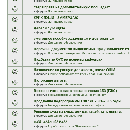
в форуме
Жилищное право
Утеря права на дополнительную площадь!?
в форуме
Жилищное право
КРИК ДУШИ --ЗАМЕРЗАЮ
в форуме
Жилищное право
Давали субсидию.......
в форуме
Жилищное право
ежегодное пособие адъюнктам и докторантам
в форуме
Денежное обеспечение
Перечень документов выдаваемых при увольнении из
в форуме
Заключение контракта. Увольнение с военной службы. Пе
Надбавка за ОУС на военных кафедрах
в форуме
Денежное обеспечение
Назначение на равную должность, после ОШМ
в форуме
Общие вопросы прохождения военной службы
Налоговые льготы.
в форуме
Денежное обеспечение
Внесены изменения в постановление 153 (ГЖС)
в форуме
Государственный жилищный сертификат
Продление подпрограммы ГЖС на 2011-2015 годы
в форуме
Государственный жилищный сертификат
Решение суда на руках или как заработать деньги.
в форуме
Денежное обеспечение
Çàìå÷àòåëüíûé ñàéò
в форуме
О работе портала "Военное право"