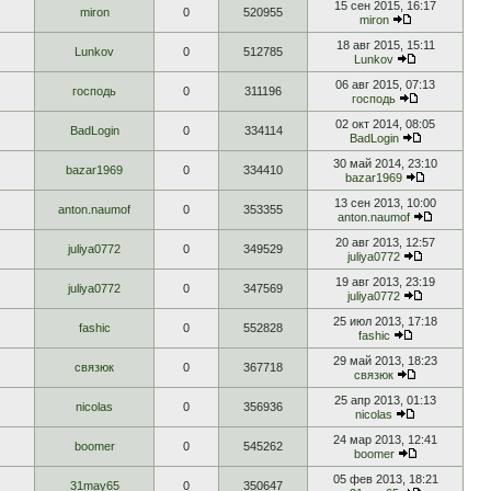
15 сен 2015, 16:17
miron
0
520955
miron
18 авг 2015, 15:11
Lunkov
0
512785
Lunkov
06 авг 2015, 07:13
господь
0
311196
господь
02 окт 2014, 08:05
BadLogin
0
334114
BadLogin
30 май 2014, 23:10
bazar1969
0
334410
bazar1969
13 сен 2013, 10:00
anton.naumof
0
353355
anton.naumof
20 авг 2013, 12:57
juliya0772
0
349529
juliya0772
19 авг 2013, 23:19
juliya0772
0
347569
juliya0772
25 июл 2013, 17:18
fashic
0
552828
fashic
29 май 2013, 18:23
связюк
0
367718
связюк
25 апр 2013, 01:13
nicolas
0
356936
nicolas
24 мар 2013, 12:41
boomer
0
545262
boomer
05 фев 2013, 18:21
31may65
0
350647