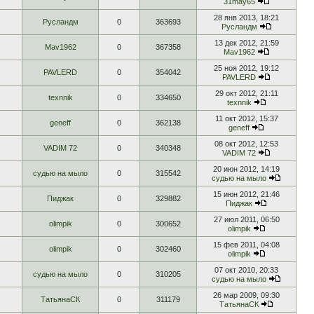
31may65
28 янв 2013, 18:21
Русландм
0
363693
Русландм
13 дек 2012, 21:59
Mav1962
0
367358
Mav1962
25 ноя 2012, 19:12
PAVLERD
0
354042
PAVLERD
29 окт 2012, 21:11
texnnik
0
334650
texnnik
11 окт 2012, 15:37
geneff
0
362138
geneff
08 окт 2012, 12:53
VADIM 72
0
340348
VADIM 72
20 июн 2012, 14:19
судью на мыло
0
315542
судью на мыло
15 июн 2012, 21:46
Пиджак
0
329882
Пиджак
27 июл 2011, 06:50
olimpik
0
300652
olimpik
15 фев 2011, 04:08
olimpik
0
302460
olimpik
07 окт 2010, 20:33
судью на мыло
0
310205
судью на мыло
26 мар 2009, 09:30
ТатьянаСК
0
311179
ТатьянаСК