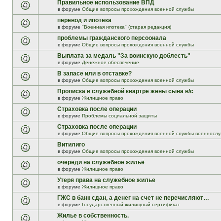
Правильное использование ВПД
в форуме
Общие вопросы прохождения военной службы
перевод и ипотека
в форуме
"Военная ипотека" (старая редакция)
проблемы гражданского персоонала
в форуме
Общие вопросы прохождения военной службы
Выплата за медаль "За воинскую доблесть"
в форуме
Денежное обеспечение
В запасе или в отставке?
в форуме
Общие вопросы прохождения военной службы
Прописка в служебной квартре жены сына в/с
в форуме
Жилищное право
Страховка после операции
в форуме
Проблемы социальной защиты
Страховка после операции
в форуме
Общие вопросы прохождения военной службы военнослу
Витилиго
в форуме
Общие вопросы прохождения военной службы
очереди на служебное жильё
в форуме
Жилищное право
Утеря права на служебное жилье
в форуме
Жилищное право
ГЖС в банк сдан, а денег на счет не перечисляют…
в форуме
Государственный жилищный сертификат
Жилье в собственность.