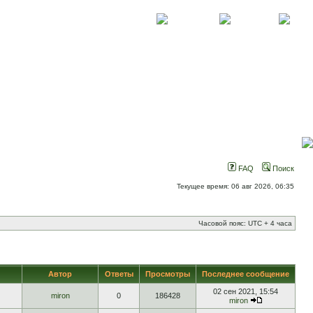
О проекте
Контакты
Новости
FAQ
Поиск
Текущее время: 06 авг 2026, 06:35
Часовой пояс: UTC + 4 часа
Автор
Ответы
Просмотры
Последнее сообщение
02 сен 2021, 15:54
miron
0
186428
miron